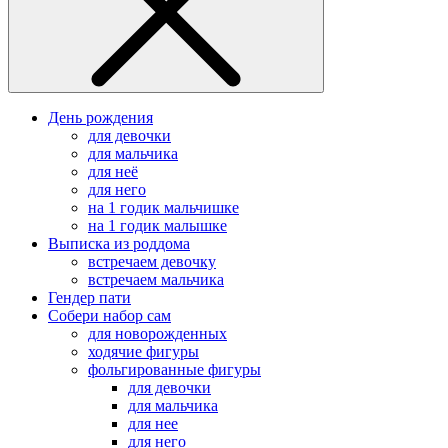
День рождения
для девочки
для мальчика
для неё
для него
на 1 годик мальчишке
на 1 годик малышке
Выписка из роддома
встречаем девочку
встречаем мальчика
Гендер пати
Собери набор сам
для новорожденных
ходячие фигуры
фольгированные фигуры
для девочки
для мальчика
для нее
для него