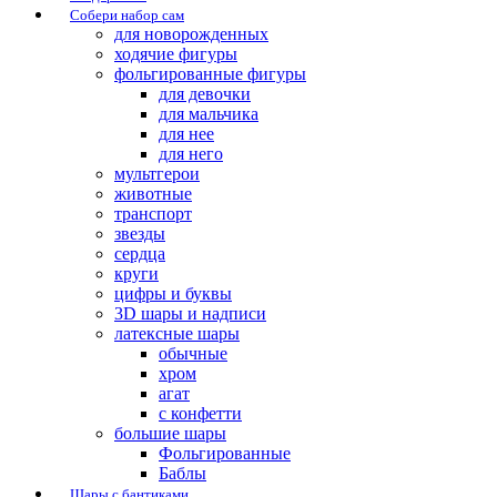
Собери набор сам
для новорожденных
ходячие фигуры
фольгированные фигуры
для девочки
для мальчика
для нее
для него
мультгерои
животные
транспорт
звезды
сердца
круги
цифры и буквы
3D шары и надписи
латексные шары
обычные
хром
агат
с конфетти
большие шары
Фольгированные
Баблы
Шары с бантиками