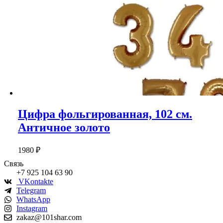
товара.
имеет
несколько
вариаций.
Опции
можно
выбрать
на
странице
товара.
Цифра фольгированная, 102 см.
Античное золото
1980
₽
Связь
+7 925 104 63 90
VKontakte
Telegram
WhatsApp
Instagram
zakaz@101shar.com