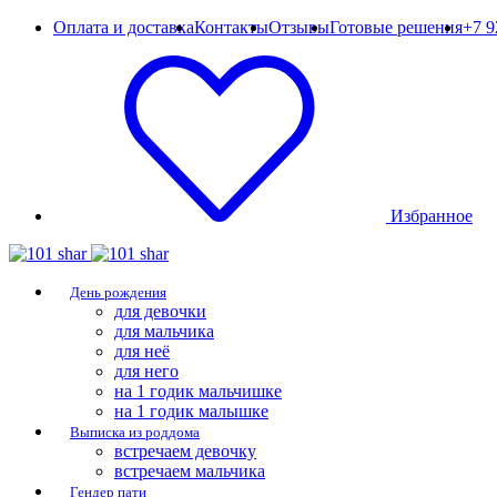
Оплата и доставка
Контакты
Отзывы
Готовые решения
+7 9
Избранное
День рождения
для девочки
для мальчика
для неё
для него
на 1 годик мальчишке
на 1 годик малышке
Выписка из роддома
встречаем девочку
встречаем мальчика
Гендер пати