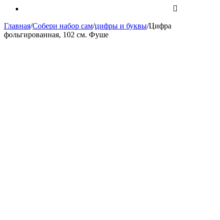
Главная
/
Собери набор сам
/
цифры и буквы
/
Цифра
фольгированная, 102 см. Фуше