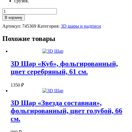
Грузик.
Количество
3D
В корзину
Шар
Артикул:
745369
Категория:
3D шары и надписи
"Алмаз",
фольгированный,
цвет
Похожие товары
розовое
золото,
69
см.
3D Шар «Куб», фольгированный,
цвет серебряный, 61 см.
1350
₽
3D Шар «Звезда составная»,
фольгированный, цвет голубой, 66
см.