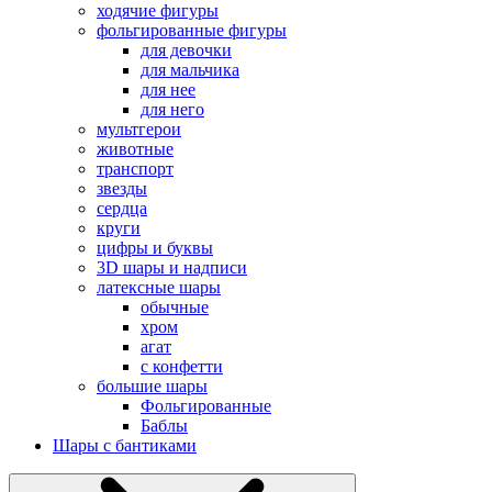
ходячие фигуры
фольгированные фигуры
для девочки
для мальчика
для нее
для него
мультгерои
животные
транспорт
звезды
сердца
круги
цифры и буквы
3D шары и надписи
латексные шары
обычные
хром
агат
с конфетти
большие шары
Фольгированные
Баблы
Шары с бантиками