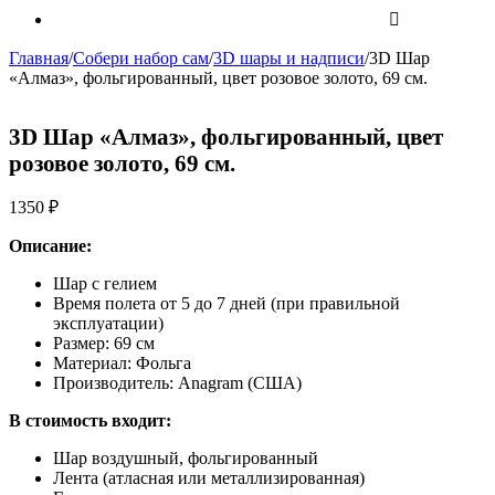
Главная
/
Собери набор сам
/
3D шары и надписи
/
3D Шар
«Алмаз», фольгированный, цвет розовое золото, 69 см.
3D Шар «Алмаз», фольгированный, цвет
розовое золото, 69 см.
1350
₽
Описание:
Шар с гелием
Время полета от 5 до 7 дней (при правильной
эксплуатации)
Размер: 69 см
Материал: Фольга
Производитель: Anagram (США)
В стоимость входит:
Шар воздушный, фольгированный
Лента (атласная или металлизированная)