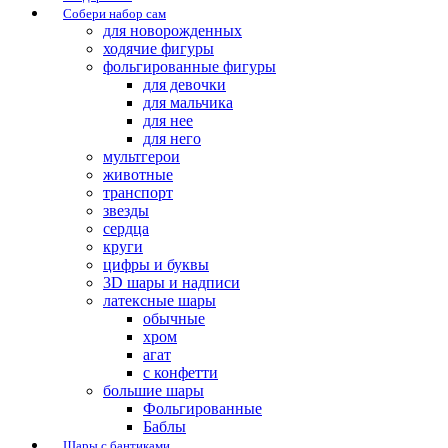
Собери набор сам
для новорожденных
ходячие фигуры
фольгированные фигуры
для девочки
для мальчика
для нее
для него
мультгерои
животные
транспорт
звезды
сердца
круги
цифры и буквы
3D шары и надписи
латексные шары
обычные
хром
агат
с конфетти
большие шары
Фольгированные
Баблы
Шары с бантиками