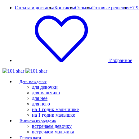
Оплата и доставка
Контакты
Отзывы
Готовые решения
+7 9
Избранное
День рождения
для девочки
для мальчика
для неё
для него
на 1 годик мальчишке
на 1 годик малышке
Выписка из роддома
встречаем девочку
встречаем мальчика
Гендер пати