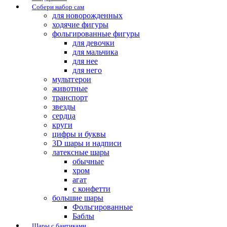
Собери набор сам
для новорожденных
ходячие фигуры
фольгированные фигуры
для девочки
для мальчика
для нее
для него
мультгерои
животные
транспорт
звезды
сердца
круги
цифры и буквы
3D шары и надписи
латексные шары
обычные
хром
агат
с конфетти
большие шары
Фольгированные
Баблы
Шары с бантиками