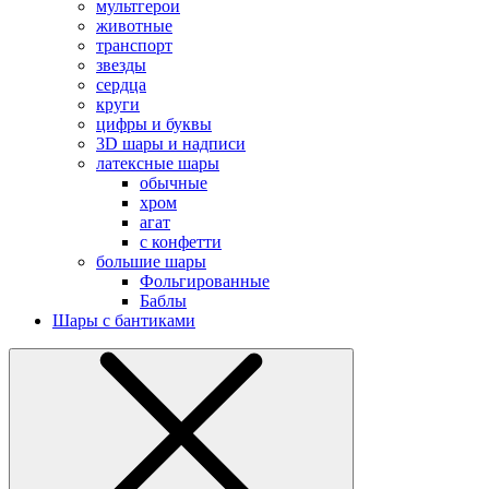
мультгерои
животные
транспорт
звезды
сердца
круги
цифры и буквы
3D шары и надписи
латексные шары
обычные
хром
агат
с конфетти
большие шары
Фольгированные
Баблы
Шары с бантиками