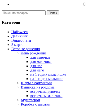
И
Поиск
с
к
Категории
а
т
Halloween
ь
Девичник
:
Гендер пати
8 марта
Готовые решения
День рождения
для девочки
для мальчика
для неё
для него
на 1 годик мальчишке
на 1 годик малышке
Шары с бантиками
Выписка из роддома
встречаем девочку
встречаем мальчика
Мультгерои
Коробка с шарами