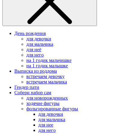
День рождения
для девочки
для мальчика
для неё
для него
на 1 годик мальчишке
на 1 годик малышке
Выписка из роддома
встречаем девочку
встречаем мальчика
Гендер пати
Собери набор сам
для новорожденных
ходячие фигуры
фольгированные фигуры
для девочки
для мальчика
для нее
для него