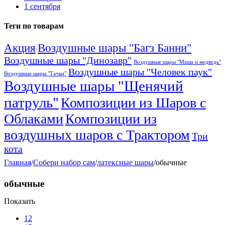
1 сентября
Теги по товарам
Акция
Воздушные шары "Багз Банни"
Воздушные шары "Динозавр"
Воздушные шары "Маша и медведь"
Воздушные шары "Человек паук"
Воздушные шары "Тачки"
Воздушные шары "Щенячий
патруль"
Композиции из Шаров с
Облаками
Композиции из
воздушных шаров с Трактором
Три
кота
Главная
/
Собери набор сам
/
латексные шары
/
обычные
обычные
Показать
12