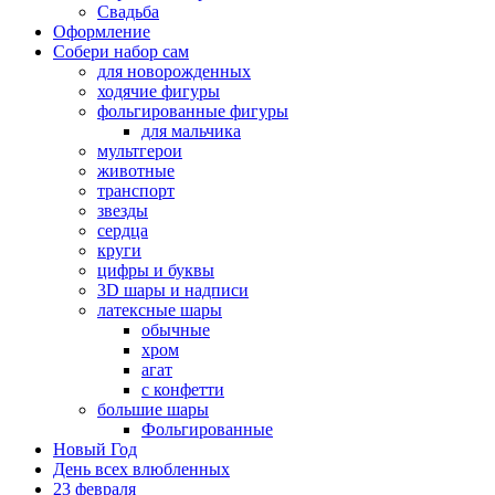
Свадьба
Оформление
Собери набор сам
для новорожденных
ходячие фигуры
фольгированные фигуры
для мальчика
мультгерои
животные
транспорт
звезды
сердца
круги
цифры и буквы
3D шары и надписи
латексные шары
обычные
хром
агат
с конфетти
большие шары
Фольгированные
Новый Год
День всех влюбленных
23 февраля