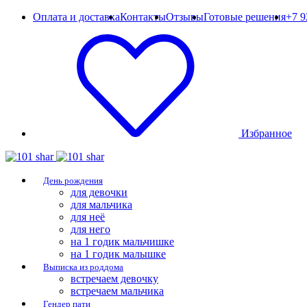
Оплата и доставка
Контакты
Отзывы
Готовые решения
+7 9
Избранное
День рождения
для девочки
для мальчика
для неё
для него
на 1 годик мальчишке
на 1 годик малышке
Выписка из роддома
встречаем девочку
встречаем мальчика
Гендер пати