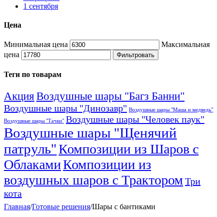
1 сентября
Цена
Минимальная цена
Максимальная
цена
Фильтровать
Теги по товарам
Акция
Воздушные шары "Багз Банни"
Воздушные шары "Динозавр"
Воздушные шары "Маша и медведь"
Воздушные шары "Человек паук"
Воздушные шары "Тачки"
Воздушные шары "Щенячий
патруль"
Композиции из Шаров с
Облаками
Композиции из
воздушных шаров с Трактором
Три
кота
Главная
/
Готовые решения
/
Шары с бантиками