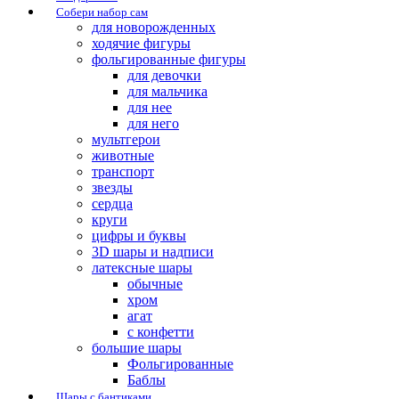
Собери набор сам
для новорожденных
ходячие фигуры
фольгированные фигуры
для девочки
для мальчика
для нее
для него
мультгерои
животные
транспорт
звезды
сердца
круги
цифры и буквы
3D шары и надписи
латексные шары
обычные
хром
агат
с конфетти
большие шары
Фольгированные
Баблы
Шары с бантиками