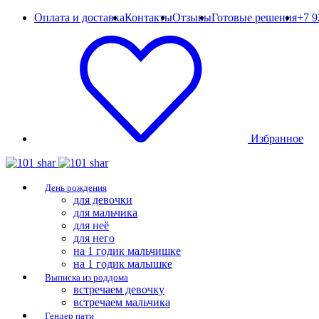
Оплата и доставка
Контакты
Отзывы
Готовые решения
+7 9
Избранное
День рождения
для девочки
для мальчика
для неё
для него
на 1 годик мальчишке
на 1 годик малышке
Выписка из роддома
встречаем девочку
встречаем мальчика
Гендер пати