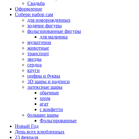
Свадьба
Оформление
Собери набор сам
для новорожденных
ходячие фигуры
фольгированные фигуры
для мальчика
мультгерои
животные
транспорт
звезды
сердца
круги
цифры и буквы
3D шары и надписи
латексные шары
обычные
хром
агат
с конфетти
большие шары
Фольгированные
Новый Год
День всех влюбленных
23 февраля