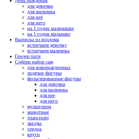
День рождения
для девочки
для мальчика
для неё
для него
на 1 годик мальчишке
на 1 годик малышке
Выписка из роддома
встречаем девочку
встречаем мальчика
Гендер пати
Собери набор сам
для новорожденных
ходячие фигуры
фольгированные фигуры
для девочки
для мальчика
для нее
для него
мультгерои
животные
транспорт
звезды
сердца
круги