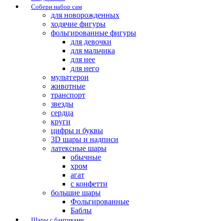
Собери набор сам
для новорожденных
ходячие фигуры
фольгированные фигуры
для девочки
для мальчика
для нее
для него
мультгерои
животные
транспорт
звезды
сердца
круги
цифры и буквы
3D шары и надписи
латексные шары
обычные
хром
агат
с конфетти
большие шары
Фольгированные
Баблы
Шары с бантиками