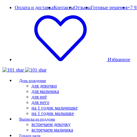
Оплата и доставка
Контакты
Отзывы
Готовые решения
+7 9
Избранное
День рождения
для девочки
для мальчика
для неё
для него
на 1 годик мальчишке
на 1 годик малышке
Выписка из роддома
встречаем девочку
встречаем мальчика
Гендер пати