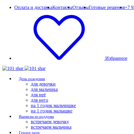
Оплата и доставка
Контакты
Отзывы
Готовые решения
+7 9
Избранное
День рождения
для девочки
для мальчика
для неё
для него
на 1 годик мальчишке
на 1 годик малышке
Выписка из роддома
встречаем девочку
встречаем мальчика
Гендер пати