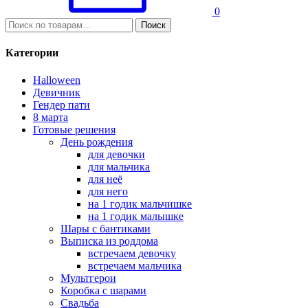
0
И
Поиск
с
к
Категории
а
т
Halloween
ь
Девичник
:
Гендер пати
8 марта
Готовые решения
День рождения
для девочки
для мальчика
для неё
для него
на 1 годик мальчишке
на 1 годик малышке
Шары с бантиками
Выписка из роддома
встречаем девочку
встречаем мальчика
Мультгерои
Коробка с шарами
Свадьба