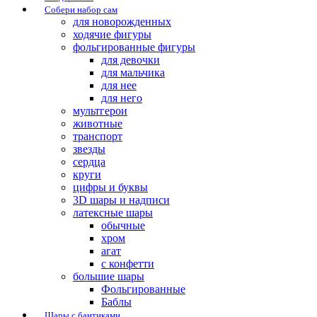
Собери набор сам
для новорожденных
ходячие фигуры
фольгированные фигуры
для девочки
для мальчика
для нее
для него
мультгерои
животные
транспорт
звезды
сердца
круги
цифры и буквы
3D шары и надписи
латексные шары
обычные
хром
агат
с конфетти
большие шары
Фольгированные
Баблы
Шары с бантиками