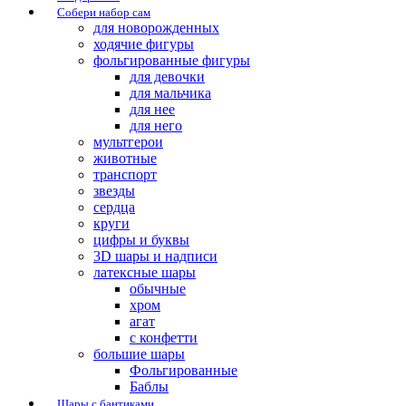
Собери набор сам
для новорожденных
ходячие фигуры
фольгированные фигуры
для девочки
для мальчика
для нее
для него
мультгерои
животные
транспорт
звезды
сердца
круги
цифры и буквы
3D шары и надписи
латексные шары
обычные
хром
агат
с конфетти
большие шары
Фольгированные
Баблы
Шары с бантиками