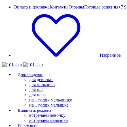
Оплата и доставка
Контакты
Отзывы
Готовые решения
+7 9
Избранное
День рождения
для девочки
для мальчика
для неё
для него
на 1 годик мальчишке
на 1 годик малышке
Выписка из роддома
встречаем девочку
встречаем мальчика
Гендер пати