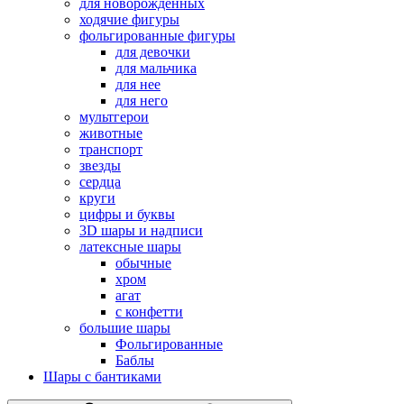
для новорожденных
ходячие фигуры
фольгированные фигуры
для девочки
для мальчика
для нее
для него
мультгерои
животные
транспорт
звезды
сердца
круги
цифры и буквы
3D шары и надписи
латексные шары
обычные
хром
агат
с конфетти
большие шары
Фольгированные
Баблы
Шары с бантиками