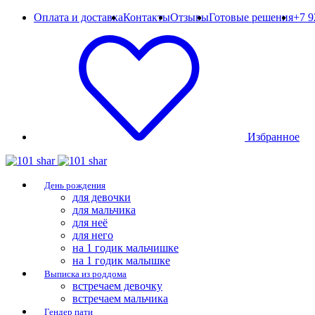
Оплата и доставка
Контакты
Отзывы
Готовые решения
+7 9
Избранное
День рождения
для девочки
для мальчика
для неё
для него
на 1 годик мальчишке
на 1 годик малышке
Выписка из роддома
встречаем девочку
встречаем мальчика
Гендер пати