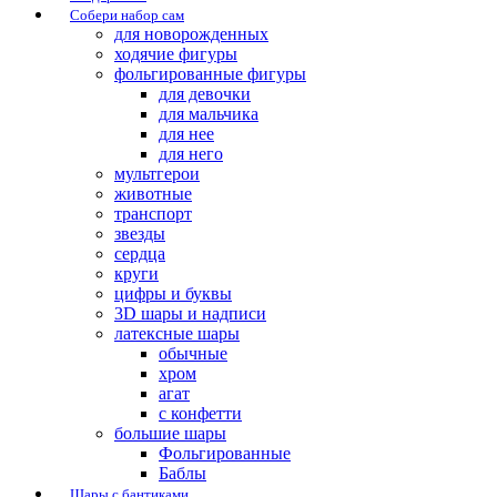
Собери набор сам
для новорожденных
ходячие фигуры
фольгированные фигуры
для девочки
для мальчика
для нее
для него
мультгерои
животные
транспорт
звезды
сердца
круги
цифры и буквы
3D шары и надписи
латексные шары
обычные
хром
агат
с конфетти
большие шары
Фольгированные
Баблы
Шары с бантиками