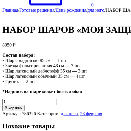
0
Главная
/
Готовые решения
/
День рождения
/
для него
/
НАБОР ША
НАБОР ШАРОВ «МОЯ ЗАЩ
8050
₽
Состав набора:
• Шар c надписью 85 см — 1 шт
• Звезда фольгированная 48 см — 3 шт
• Шар латексный даблстафф 35 см — 3 шт
• Шар латексный обычный 35 см — 4 шт
• Грузик — 2 шт
*Надпись на шаре может быть любая
Количество
НАБОР
В корзину
ШАРОВ
Артикул:
786326
Категории:
для него
,
23 февраля
"МОЯ
ЗАЩИТА"
Похожие товары