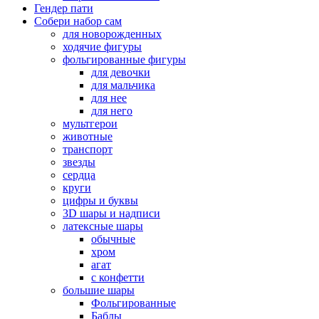
Гендер пати
Собери набор сам
для новорожденных
ходячие фигуры
фольгированные фигуры
для девочки
для мальчика
для нее
для него
мультгерои
животные
транспорт
звезды
сердца
круги
цифры и буквы
3D шары и надписи
латексные шары
обычные
хром
агат
с конфетти
большие шары
Фольгированные
Баблы