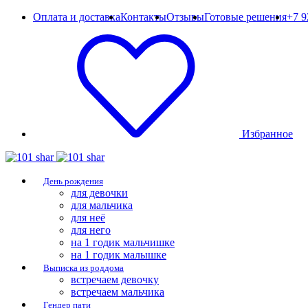
Оплата и доставка
Контакты
Отзывы
Готовые решения
+7 9
Избранное
День рождения
для девочки
для мальчика
для неё
для него
на 1 годик мальчишке
на 1 годик малышке
Выписка из роддома
встречаем девочку
встречаем мальчика
Гендер пати