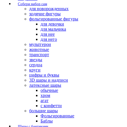
Собери набор сам
для новорожденных
ходячие фигуры
фольгированные фигуры
для девочки
для мальчика
для нее
для него
мультгерои
животные
транспорт
звезды
сердца
круги
цифры и буквы
3D шары и надписи
латексные шары
обычные
хром
агат
с конфетти
большие шары
Фольгированные
Баблы
Шары с бантиками