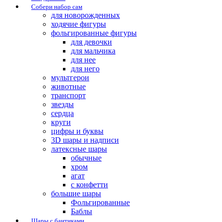
Собери набор сам
для новорожденных
ходячие фигуры
фольгированные фигуры
для девочки
для мальчика
для нее
для него
мультгерои
животные
транспорт
звезды
сердца
круги
цифры и буквы
3D шары и надписи
латексные шары
обычные
хром
агат
с конфетти
большие шары
Фольгированные
Баблы
Шары с бантиками