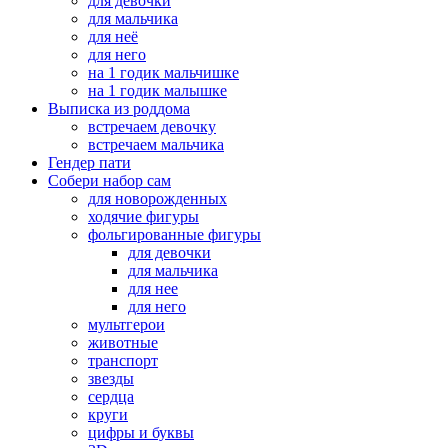
для девочки
для мальчика
для неё
для него
на 1 годик мальчишке
на 1 годик малышке
Выписка из роддома
встречаем девочку
встречаем мальчика
Гендер пати
Собери набор сам
для новорожденных
ходячие фигуры
фольгированные фигуры
для девочки
для мальчика
для нее
для него
мультгерои
животные
транспорт
звезды
сердца
круги
цифры и буквы