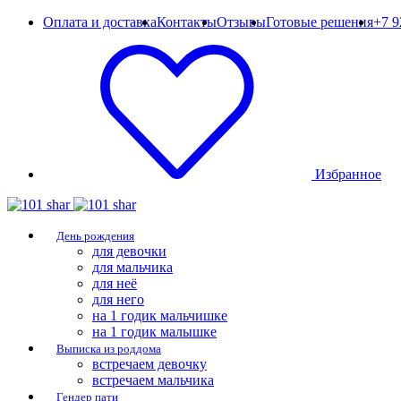
Оплата и доставка
Контакты
Отзывы
Готовые решения
+7 9
Избранное
День рождения
для девочки
для мальчика
для неё
для него
на 1 годик мальчишке
на 1 годик малышке
Выписка из роддома
встречаем девочку
встречаем мальчика
Гендер пати