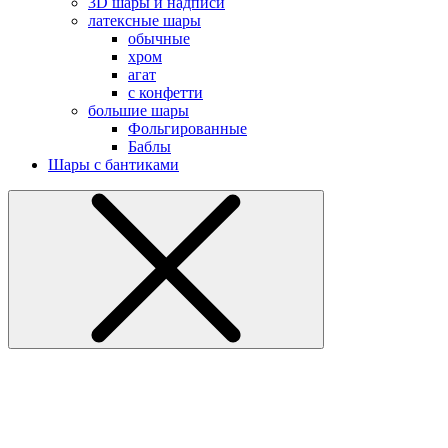
3D шары и надписи
латексные шары
обычные
хром
агат
с конфетти
большие шары
Фольгированные
Баблы
Шары с бантиками