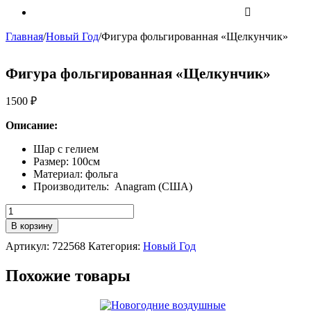
Главная
/
Новый Год
/
Фигура фольгированная «Щелкунчик»
Фигура фольгированная «Щелкунчик»
1500
₽
Описание:
Шар с гелием
Размер: 100см
Материал: фольга
Производитель: Anagram (США)
Количество
Фигура
В корзину
фольгированная
Артикул:
722568
Категория:
Новый Год
"Щелкунчик"
Похожие товары