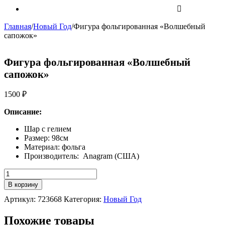
Главная
/
Новый Год
/
Фигура фольгированная «Волшебный
сапожок»
Фигура фольгированная «Волшебный
сапожок»
1500
₽
Описание:
Шар с гелием
Размер: 98см
Материал: фольга
Производитель: Anagram (США)
Количество
Фигура
В корзину
фольгированная
Артикул:
723668
Категория:
Новый Год
"Волшебный
сапожок"
Похожие товары