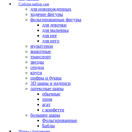
Собери набор сам
для новорожденных
ходячие фигуры
фольгированные фигуры
для девочки
для мальчика
для нее
для него
мультгерои
животные
транспорт
звезды
сердца
круги
цифры и буквы
3D шары и надписи
латексные шары
обычные
хром
агат
с конфетти
большие шары
Фольгированные
Баблы
Шары с бантиками