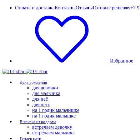
Оплата и доставка
Контакты
Отзывы
Готовые решения
+7 9
Избранное
День рождения
для девочки
для мальчика
для неё
для него
на 1 годик мальчишке
на 1 годик малышке
Выписка из роддома
встречаем девочку
встречаем мальчика
Гендер пати