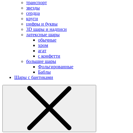
транспорт
звезды
сердца
круги
цифры и буквы
3D шары и надписи
латексные шары
обычные
хром
агат
с конфетти
большие шары
Фольгированные
Баблы
Шары с бантиками