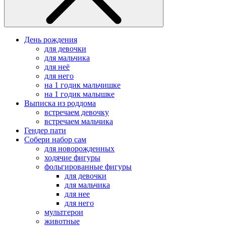
День рождения
для девочки
для мальчика
для неё
для него
на 1 годик мальчишке
на 1 годик малышке
Выписка из роддома
встречаем девочку
встречаем мальчика
Гендер пати
Собери набор сам
для новорожденных
ходячие фигуры
фольгированные фигуры
для девочки
для мальчика
для нее
для него
мультгерои
животные