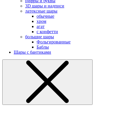
цифры и буквы
3D шары и надписи
латексные шары
обычные
хром
агат
с конфетти
большие шары
Фольгированные
Баблы
Шары с бантиками