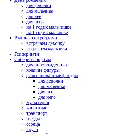
День рождения
для девочки
для мальчика
для неё
для него
на 1 годик мальчишке
на 1 годик малышке
Выписка из роддома
встречаем девочку
встречаем мальчика
Гендер пати
Собери набор сам
для новорожденных
ходячие фигуры
фольгированные фигуры
для девочки
для мальчика
для нее
для него
мультгерои
животные
транспорт
звезды
сердца
круги