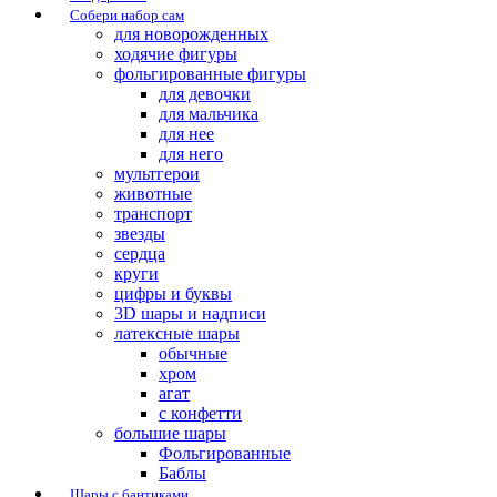
Собери набор сам
для новорожденных
ходячие фигуры
фольгированные фигуры
для девочки
для мальчика
для нее
для него
мультгерои
животные
транспорт
звезды
сердца
круги
цифры и буквы
3D шары и надписи
латексные шары
обычные
хром
агат
с конфетти
большие шары
Фольгированные
Баблы
Шары с бантиками