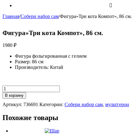
Главная
/
Собери набор сам
/
Фигура»Три кота Компот», 86 см.
Фигура»Три кота Компот», 86 см.
1980
₽
Фигура фольгированная с гелием
Размер: 86 см
Производитель: Китай
Количество
Фигура"Три
В корзину
кота
Артикул:
736691
Категории:
Собери набор сам
,
мультгерои
Компот",
86
см.
Похожие товары