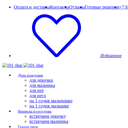
Оплата и доставка
Контакты
Отзывы
Готовые решения
+7 9
Избранное
День рождения
для девочки
для мальчика
для неё
для него
на 1 годик мальчишке
на 1 годик малышке
Выписка из роддома
встречаем девочку
встречаем мальчика
Гендер пати