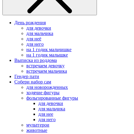
День рождения
для девочки
для мальчика
для неё
для него
на 1 годик мальчишке
на 1 годик малышке
Выписка из роддома
встречаем девочку
встречаем мальчика
Гендер пати
Собери набор сам
для новорожденных
ходячие фигуры
фольгированные фигуры
для девочки
для мальчика
для нее
для него
мультгерои
животные