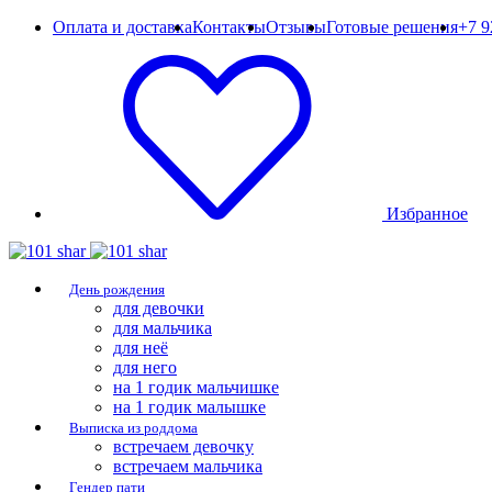
Оплата и доставка
Контакты
Отзывы
Готовые решения
+7 9
Избранное
День рождения
для девочки
для мальчика
для неё
для него
на 1 годик мальчишке
на 1 годик малышке
Выписка из роддома
встречаем девочку
встречаем мальчика
Гендер пати