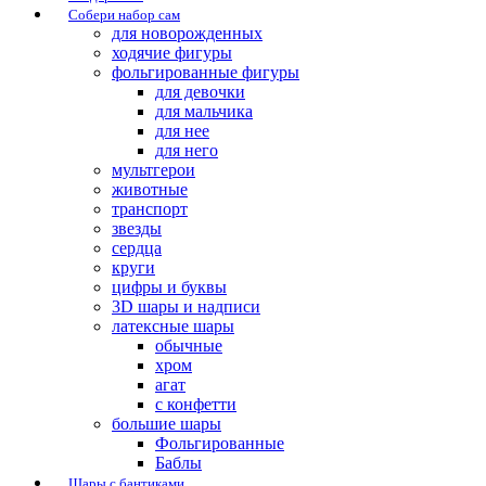
Собери набор сам
для новорожденных
ходячие фигуры
фольгированные фигуры
для девочки
для мальчика
для нее
для него
мультгерои
животные
транспорт
звезды
сердца
круги
цифры и буквы
3D шары и надписи
латексные шары
обычные
хром
агат
с конфетти
большие шары
Фольгированные
Баблы
Шары с бантиками