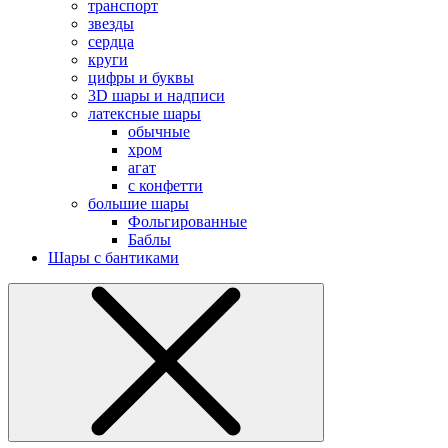
транспорт
звезды
сердца
круги
цифры и буквы
3D шары и надписи
латексные шары
обычные
хром
агат
с конфетти
большие шары
Фольгированные
Баблы
Шары с бантиками