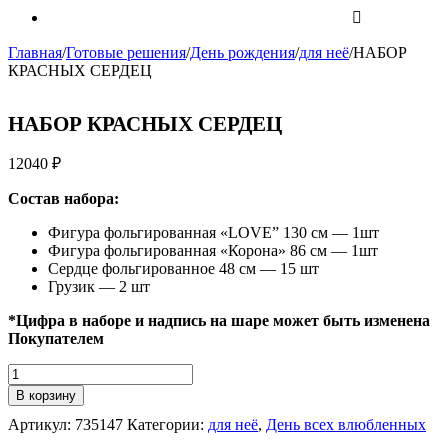
Главная
/
Готовые решения
/
День рождения
/
для неё
/
НАБОР
КРАСНЫХ СЕРДЕЦ
НАБОР КРАСНЫХ СЕРДЕЦ
12040
₽
Состав набора:
Фигура фольгированная «LOVE” 130 см — 1шт
Фигура фольгированная «Корона» 86 см — 1шт
Сердце фольгированное 48 см — 15 шт
Грузик — 2 шт
*Цифра в наборе и надпись на шаре может быть изменена
Покупателем
Количество
НАБОР
В корзину
КРАСНЫХ
Артикул:
735147
Категории:
для неё
,
День всех влюбленных
СЕРДЕЦ