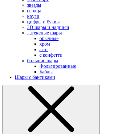
звезды
сердца
круги
цифры и буквы
3D шары и надписи
латексные шары
обычные
хром
агат
с конфетти
большие шары
Фольгированные
Баблы
Шары с бантиками