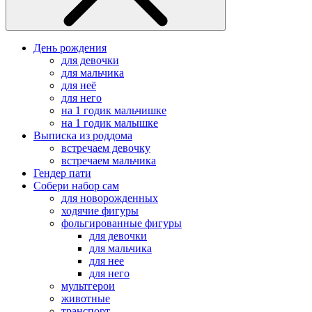
День рождения
для девочки
для мальчика
для неё
для него
на 1 годик мальчишке
на 1 годик малышке
Выписка из роддома
встречаем девочку
встречаем мальчика
Гендер пати
Собери набор сам
для новорожденных
ходячие фигуры
фольгированные фигуры
для девочки
для мальчика
для нее
для него
мультгерои
животные
транспорт