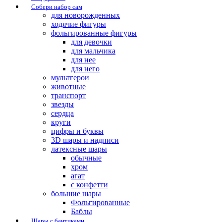
Собери набор сам
для новорожденных
ходячие фигуры
фольгированные фигуры
для девочки
для мальчика
для нее
для него
мультгерои
животные
транспорт
звезды
сердца
круги
цифры и буквы
3D шары и надписи
латексные шары
обычные
хром
агат
с конфетти
большие шары
Фольгированные
Баблы
Шары с бантиками