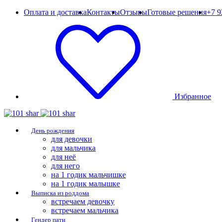
Оплата и доставка
Контакты
Отзывы
Готовые решения
+7 9
Избранное
День рождения
для девочки
для мальчика
для неё
для него
на 1 годик мальчишке
на 1 годик малышке
Выписка из роддома
встречаем девочку
встречаем мальчика
Гендер пати