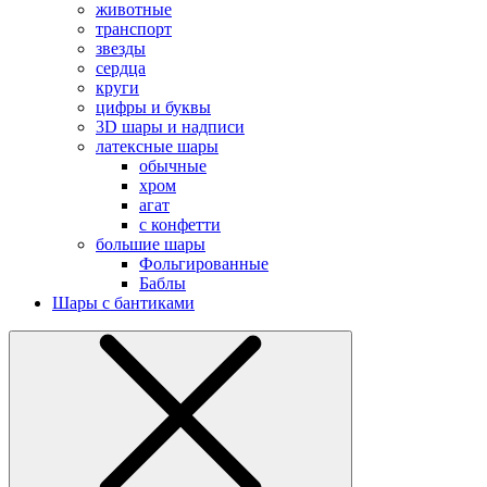
животные
транспорт
звезды
сердца
круги
цифры и буквы
3D шары и надписи
латексные шары
обычные
хром
агат
с конфетти
большие шары
Фольгированные
Баблы
Шары с бантиками