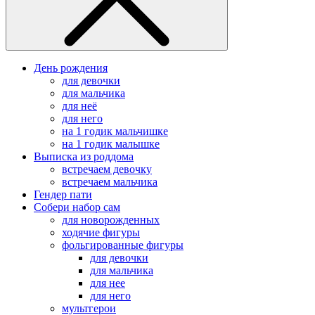
День рождения
для девочки
для мальчика
для неё
для него
на 1 годик мальчишке
на 1 годик малышке
Выписка из роддома
встречаем девочку
встречаем мальчика
Гендер пати
Собери набор сам
для новорожденных
ходячие фигуры
фольгированные фигуры
для девочки
для мальчика
для нее
для него
мультгерои