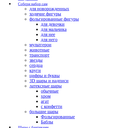
Собери набор сам
для новорожденных
ходячие фигуры
фольгированные фигуры
для девочки
для мальчика
для нее
для него
мультгерои
животные
транспорт
звезды
сердца
круги
цифры и буквы
3D шары и надписи
латексные шары
обычные
хром
агат
с конфетти
большие шары
Фольгированные
Баблы
Шары с бантиками