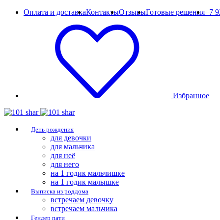
Оплата и доставка
Контакты
Отзывы
Готовые решения
+7 9
Избранное
День рождения
для девочки
для мальчика
для неё
для него
на 1 годик мальчишке
на 1 годик малышке
Выписка из роддома
встречаем девочку
встречаем мальчика
Гендер пати