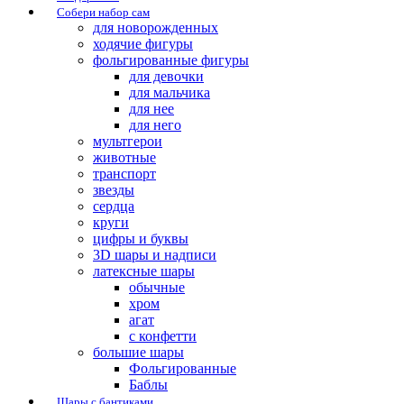
Собери набор сам
для новорожденных
ходячие фигуры
фольгированные фигуры
для девочки
для мальчика
для нее
для него
мультгерои
животные
транспорт
звезды
сердца
круги
цифры и буквы
3D шары и надписи
латексные шары
обычные
хром
агат
с конфетти
большие шары
Фольгированные
Баблы
Шары с бантиками