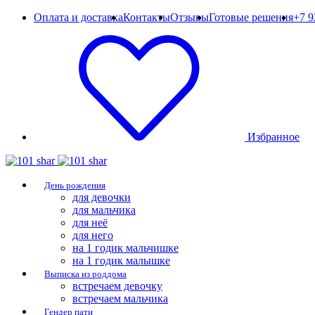
Оплата и доставка
Контакты
Отзывы
Готовые решения
+7 9
Избранное
День рождения
для девочки
для мальчика
для неё
для него
на 1 годик мальчишке
на 1 годик малышке
Выписка из роддома
встречаем девочку
встречаем мальчика
Гендер пати