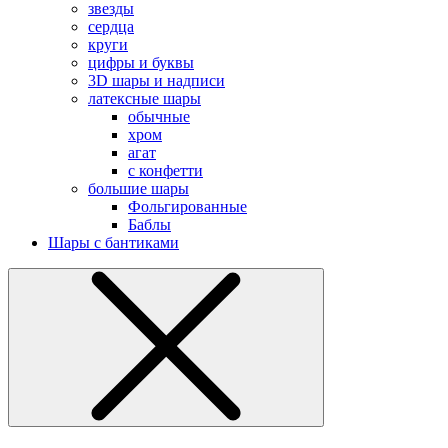
звезды
сердца
круги
цифры и буквы
3D шары и надписи
латексные шары
обычные
хром
агат
с конфетти
большие шары
Фольгированные
Баблы
Шары с бантиками