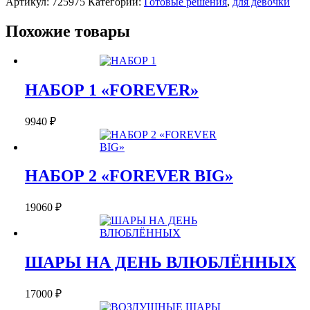
Артикул:
725975
Категории:
Готовые решения
,
для девочки
ДЛЯ
ДЕВОЧКИ"РОЗОВЫЕ
БАНТИКИ"
Похожие товары
НАБОР 1 «FOREVER»
9940
₽
НАБОР 2 «FOREVER BIG»
19060
₽
ШАРЫ НА ДЕНЬ ВЛЮБЛЁННЫХ
17000
₽