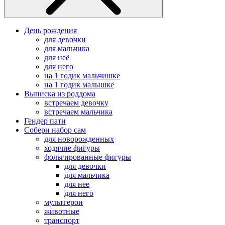
День рождения
для девочки
для мальчика
для неё
для него
на 1 годик мальчишке
на 1 годик малышке
Выписка из роддома
встречаем девочку
встречаем мальчика
Гендер пати
Собери набор сам
для новорожденных
ходячие фигуры
фольгированные фигуры
для девочки
для мальчика
для нее
для него
мультгерои
животные
транспорт