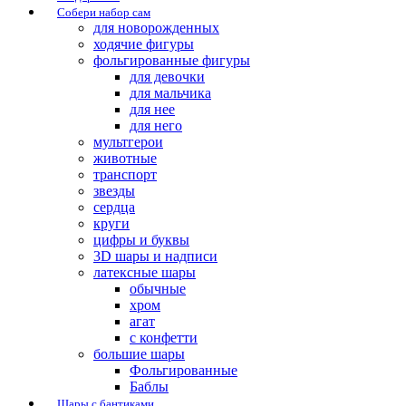
Собери набор сам
для новорожденных
ходячие фигуры
фольгированные фигуры
для девочки
для мальчика
для нее
для него
мультгерои
животные
транспорт
звезды
сердца
круги
цифры и буквы
3D шары и надписи
латексные шары
обычные
хром
агат
с конфетти
большие шары
Фольгированные
Баблы
Шары с бантиками