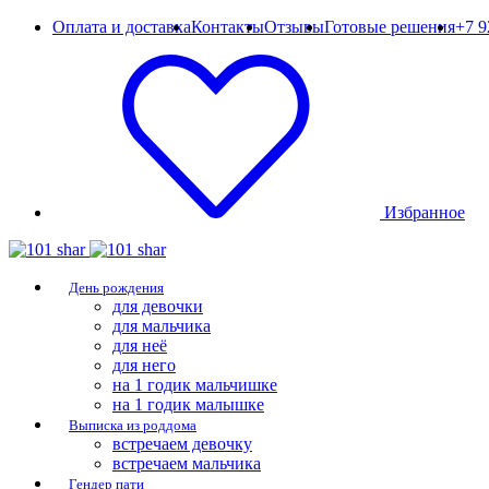
Оплата и доставка
Контакты
Отзывы
Готовые решения
+7 9
Избранное
День рождения
для девочки
для мальчика
для неё
для него
на 1 годик мальчишке
на 1 годик малышке
Выписка из роддома
встречаем девочку
встречаем мальчика
Гендер пати