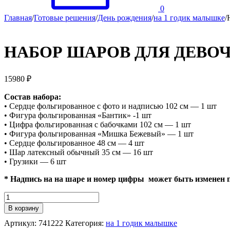
0
Главная
/
Готовые решения
/
День рождения
/
на 1 годик малышке
/
НАБОР ШАРОВ ДЛЯ ДЕВОЧ
15980
₽
Состав набора:
• Сердце фольгированное с фото и надписью 102 см — 1 шт
• Фигура фольгированная «Бантик» -1 шт
• Цифра фольгированная с бабочками 102 см — 1 шт
• Фигура фольгированная «Мишка Бежевый» — 1 шт
• Сердце фольгированное 48 см — 4 шт
• Шар латексный обычный 35 см — 16 шт
• Грузики — 6 шт
* Надпись на на шаре и номер цифры может быть изменен 
Количество
НАБОР
В корзину
ШАРОВ
Артикул:
741222
Категория:
на 1 годик малышке
ДЛЯ