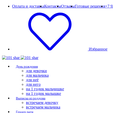
Оплата и доставка
Контакты
Отзывы
Готовые решения
+7 9
Избранное
День рождения
для девочки
для мальчика
для неё
для него
на 1 годик мальчишке
на 1 годик малышке
Выписка из роддома
встречаем девочку
встречаем мальчика
Гендер пати