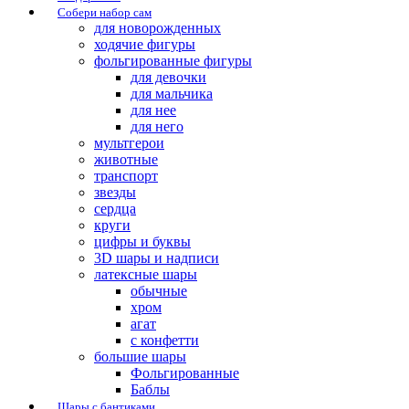
Собери набор сам
для новорожденных
ходячие фигуры
фольгированные фигуры
для девочки
для мальчика
для нее
для него
мультгерои
животные
транспорт
звезды
сердца
круги
цифры и буквы
3D шары и надписи
латексные шары
обычные
хром
агат
с конфетти
большие шары
Фольгированные
Баблы
Шары с бантиками