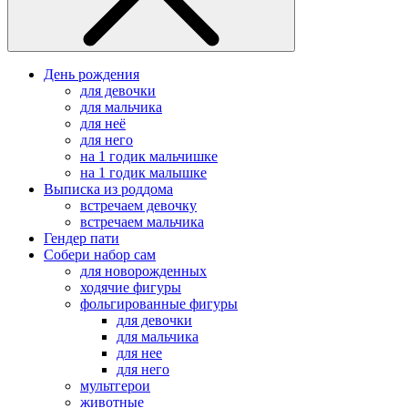
День рождения
для девочки
для мальчика
для неё
для него
на 1 годик мальчишке
на 1 годик малышке
Выписка из роддома
встречаем девочку
встречаем мальчика
Гендер пати
Собери набор сам
для новорожденных
ходячие фигуры
фольгированные фигуры
для девочки
для мальчика
для нее
для него
мультгерои
животные