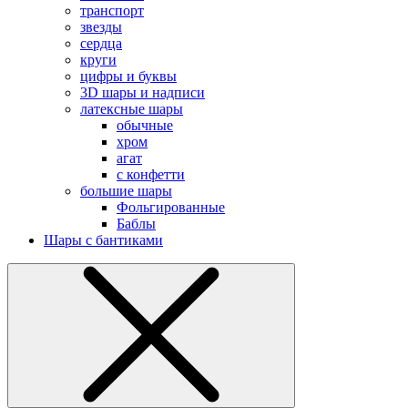
транспорт
звезды
сердца
круги
цифры и буквы
3D шары и надписи
латексные шары
обычные
хром
агат
с конфетти
большие шары
Фольгированные
Баблы
Шары с бантиками