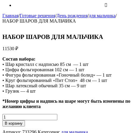
Главная
/
Готовые решения
/
День рождения
/
для мальчика
/
НАБОР ШАРОВ ДЛЯ МАЛЬЧИКА
НАБОР ШАРОВ ДЛЯ МАЛЬЧИКА
11530
₽
Состав набора:
• Шар кристалл с надписью 85 см — 1 шт
• Цифра фольгированная 102 см — 1 шт
• Фигура фольгированная «Гоночный болид» — 1 шт
• Круг фольгированный «Пит Стоп» 48 см — 1 шт
• Шар латексный обычный 35 см — 9 шт
• Грузик — 4 шт
*Номер цифры и надпись на шаре могут быть изменены по
желанию клиента
Количество
НАБОР
В корзину
ШАРОВ
Артикул:
733296
Категория:
для мальчика
ДЛЯ