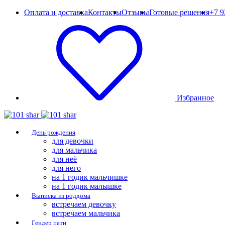
Оплата и доставка
Контакты
Отзывы
Готовые решения
+7 9
Избранное
День рождения
для девочки
для мальчика
для неё
для него
на 1 годик мальчишке
на 1 годик малышке
Выписка из роддома
встречаем девочку
встречаем мальчика
Гендер пати