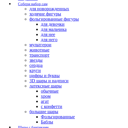
Собери набор сам
для новорожденных
ходячие фигуры
фольгированные фигуры
для девочки
для мальчика
для нее
для него
мультгерои
животные
транспорт
звезды
сердца
круги
цифры и буквы
3D шары и надписи
латексные шары
обычные
хром
агат
с конфетти
большие шары
Фольгированные
Баблы
Шары с бантиками