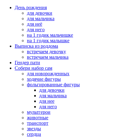
День рождения
для девочки
для мальчика
для неё
для него
на 1 годик мальчишке
на 1 годик малышке
Выписка из роддома
встречаем девочку
встречаем мальчика
Гендер пати
Собери набор сам
для новорожденных
ходячие фигуры
фольгированные фигуры
для девочки
для мальчика
для нее
для него
мультгерои
животные
транспорт
звезды
сердца