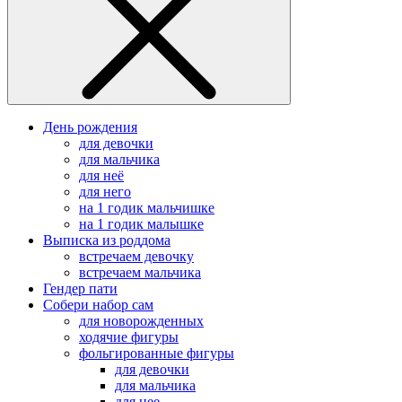
День рождения
для девочки
для мальчика
для неё
для него
на 1 годик мальчишке
на 1 годик малышке
Выписка из роддома
встречаем девочку
встречаем мальчика
Гендер пати
Собери набор сам
для новорожденных
ходячие фигуры
фольгированные фигуры
для девочки
для мальчика
для нее