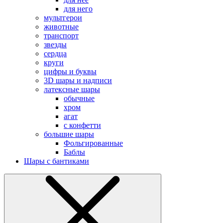
для него
мультгерои
животные
транспорт
звезды
сердца
круги
цифры и буквы
3D шары и надписи
латексные шары
обычные
хром
агат
с конфетти
большие шары
Фольгированные
Баблы
Шары с бантиками