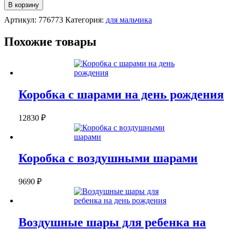
НАБОР
В корзину
ШАРОВ
Артикул:
776773
Категория:
для мальчика
"КОРЖИК,
КАРАМЕЛЬКА
И
Похожие товары
КОМПОТ"
Коробка с шарами на день рождения
12830
₽
Коробка с воздушными шарами
9690
₽
Воздушные шары для ребенка на