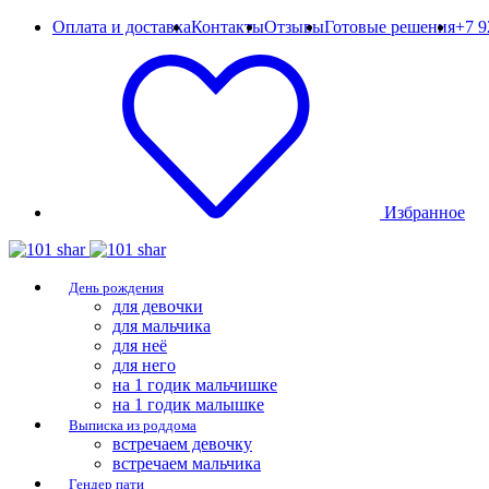
Оплата и доставка
Контакты
Отзывы
Готовые решения
+7 9
Избранное
День рождения
для девочки
для мальчика
для неё
для него
на 1 годик мальчишке
на 1 годик малышке
Выписка из роддома
встречаем девочку
встречаем мальчика
Гендер пати