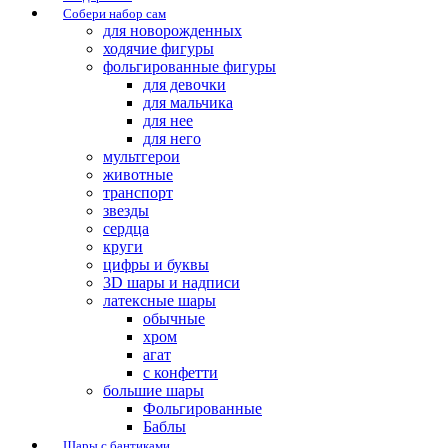
Собери набор сам
для новорожденных
ходячие фигуры
фольгированные фигуры
для девочки
для мальчика
для нее
для него
мультгерои
животные
транспорт
звезды
сердца
круги
цифры и буквы
3D шары и надписи
латексные шары
обычные
хром
агат
с конфетти
большие шары
Фольгированные
Баблы
Шары с бантиками