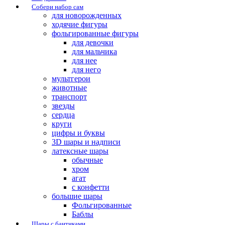
Собери набор сам
для новорожденных
ходячие фигуры
фольгированные фигуры
для девочки
для мальчика
для нее
для него
мультгерои
животные
транспорт
звезды
сердца
круги
цифры и буквы
3D шары и надписи
латексные шары
обычные
хром
агат
с конфетти
большие шары
Фольгированные
Баблы
Шары с бантиками