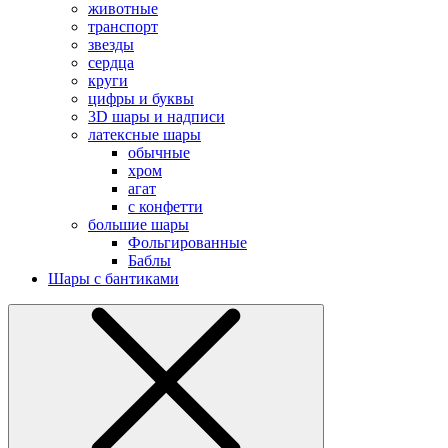
животные
транспорт
звезды
сердца
круги
цифры и буквы
3D шары и надписи
латексные шары
обычные
хром
агат
с конфетти
большие шары
Фольгированные
Баблы
Шары с бантиками