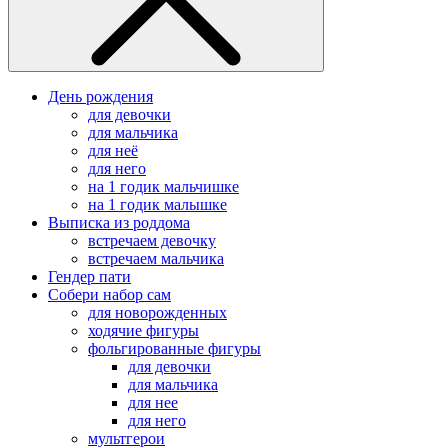
День рождения
для девочки
для мальчика
для неё
для него
на 1 годик мальчишке
на 1 годик малышке
Выписка из роддома
встречаем девочку
встречаем мальчика
Гендер пати
Собери набор сам
для новорожденных
ходячие фигуры
фольгированные фигуры
для девочки
для мальчика
для нее
для него
мультгерои