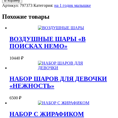
В корзину
ШАРОВ
Артикул:
797373
Категория:
на 1 годик малышке
НА
1
Похожие товары
ГОДИК
"ПОДАРОК"
ВОЗДУШНЫЕ ШАРЫ «В
ПОИСКАХ НЕМО»
10440
₽
НАБОР ШАРОВ ДЛЯ ДЕВОЧКИ
«НЕЖНОСТЬ»
6500
₽
НАБОР С ЖИРАФИКОМ