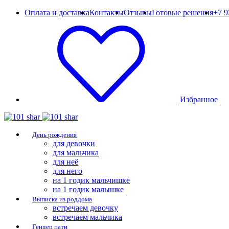
Оплата и доставка
Контакты
Отзывы
Готовые решения
+7 9
Избранное
День рождения
для девочки
для мальчика
для неё
для него
на 1 годик мальчишке
на 1 годик малышке
Выписка из роддома
встречаем девочку
встречаем мальчика
Гендер пати