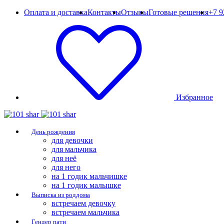
Оплата и доставка
Контакты
Отзывы
Готовые решения
+7 9
Избранное
День рождения
для девочки
для мальчика
для неё
для него
на 1 годик мальчишке
на 1 годик малышке
Выписка из роддома
встречаем девочку
встречаем мальчика
Гендер пати