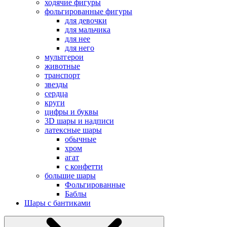
ходячие фигуры
фольгированные фигуры
для девочки
для мальчика
для нее
для него
мультгерои
животные
транспорт
звезды
сердца
круги
цифры и буквы
3D шары и надписи
латексные шары
обычные
хром
агат
с конфетти
большие шары
Фольгированные
Баблы
Шары с бантиками