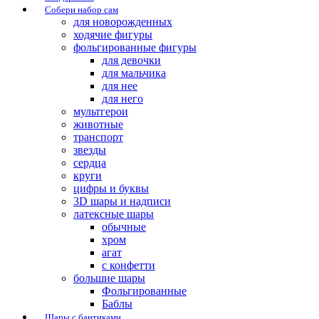
Собери набор сам
для новорожденных
ходячие фигуры
фольгированные фигуры
для девочки
для мальчика
для нее
для него
мультгерои
животные
транспорт
звезды
сердца
круги
цифры и буквы
3D шары и надписи
латексные шары
обычные
хром
агат
с конфетти
большие шары
Фольгированные
Баблы
Шары с бантиками