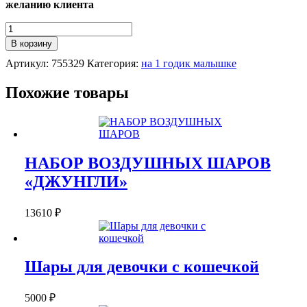
желанию клиента
Количество
НАБОР
В корзину
ШАРОВ
Артикул:
755329
Категория:
на 1 годик малышке
НА
1
ГОДИК
Похожие товары
"ЗОЛОТЫЕ
СЕРДЕЧКИ"
НАБОР ВОЗДУШНЫХ ШАРОВ
«ДЖУНГЛИ»
13610
₽
Шары для девочки с кошечкой
5000
₽