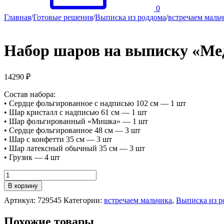
0
Главная
/
Готовые решения
/
Выписка из роддома
/
встречаем маль
Набор шаров на выписку «Ме
14290
₽
Состав набора:
• Сердце фольгированное с надписью 102 см — 1 шт
• Шар кристалл с надписью 61 см — 1 шт
• Шар фольгированный «Мишка» — 1 шт
• Сердце фольгированное 48 см — 3 шт
• Шар с конфетти 35 см — 3 шт
• Шар латексный обычный 35 см — 3 шт
• Грузик — 4 шт
Количество
Набор
В корзину
шаров
Артикул:
729545
Категории:
встречаем мальчика
,
Выписка из р
на
выписку
"Медвежёнок"
Похожие товары