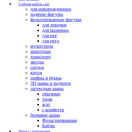
Собери набор сам
для новорожденных
ходячие фигуры
фольгированные фигуры
для девочки
для мальчика
для нее
для него
мультгерои
животные
транспорт
звезды
сердца
круги
цифры и буквы
3D шары и надписи
латексные шары
обычные
хром
агат
с конфетти
большие шары
Фольгированные
Баблы
Шары с бантиками