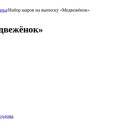
чика
/
Набор шаров на выписку «Медвежёнок»
двежёнок»
оддома