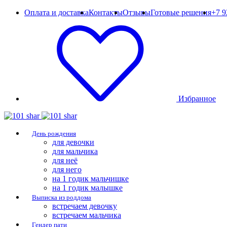
Оплата и доставка
Контакты
Отзывы
Готовые решения
+7 9
Избранное
День рождения
для девочки
для мальчика
для неё
для него
на 1 годик мальчишке
на 1 годик малышке
Выписка из роддома
встречаем девочку
встречаем мальчика
Гендер пати