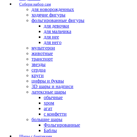
Собери набор сам
для новорожденных
ходячие фигуры
фольгированные фигуры
для девочки
для мальчика
для нее
для него
мультгерои
животные
транспорт
звезды
сердца
круги
цифры и буквы
3D шары и надписи
латексные шары
обычные
хром
агат
с конфетти
большие шары
Фольгированные
Баблы
Шары с бантиками