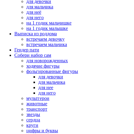
для девочки
для мальчика
для неё
для него
на 1 годик мальчишке
на 1 годик малышке
Выписка из роддома
встречаем девочку
встречаем мальчика
Гендер пати
Собери набор сам
для новорожденных
ходячие фигуры
фольгированные фигуры
для девочки
для мальчика
для нее
для него
мультгерои
животные
транспорт
звезды
сердца
круги
цифры и буквы