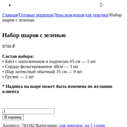
Главная
/
Готовые решения
/
День рождения
/
для девочки
/
Набор
шаров с зеленью
Набор шаров с зеленью
8700
₽
Состав набора:
• Бабл с наполнением и надписью 65 см — 1 шт
• Сердце фольгированное 48см — 3 шт
• Шар латексный обычный 35 см — 9 шт
• Грузик — 2 шт
* Надпись на шаре может быть изменена по желанию
клиента
Количество
Набор
В корзину
шаров
Артикул:
743182
Категории:
для девочки
,
на 1 годик
с