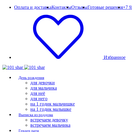
Оплата и доставка
Контакты
Отзывы
Готовые решения
+7 9
Избранное
День рождения
для девочки
для мальчика
для неё
для него
на 1 годик мальчишке
на 1 годик малышке
Выписка из роддома
встречаем девочку
встречаем мальчика
Гендер пати