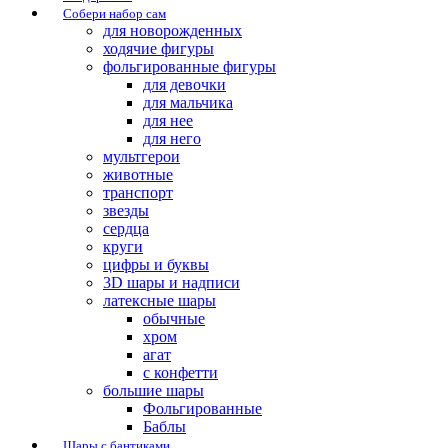
Собери набор сам
для новорожденных
ходячие фигуры
фольгированные фигуры
для девочки
для мальчика
для нее
для него
мультгерои
животные
транспорт
звезды
сердца
круги
цифры и буквы
3D шары и надписи
латексные шары
обычные
хром
агат
с конфетти
большие шары
Фольгированные
Баблы
Шары с бантиками