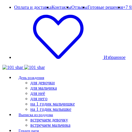
Оплата и доставка
Контакты
Отзывы
Готовые решения
+7 9
Избранное
День рождения
для девочки
для мальчика
для неё
для него
на 1 годик мальчишке
на 1 годик малышке
Выписка из роддома
встречаем девочку
встречаем мальчика
Гендер пати