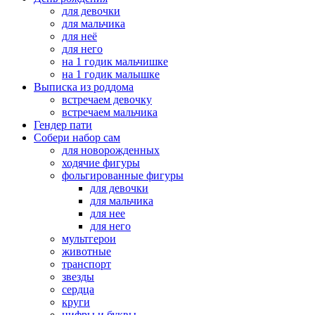
для девочки
для мальчика
для неё
для него
на 1 годик мальчишке
на 1 годик малышке
Выписка из роддома
встречаем девочку
встречаем мальчика
Гендер пати
Собери набор сам
для новорожденных
ходячие фигуры
фольгированные фигуры
для девочки
для мальчика
для нее
для него
мультгерои
животные
транспорт
звезды
сердца
круги
цифры и буквы