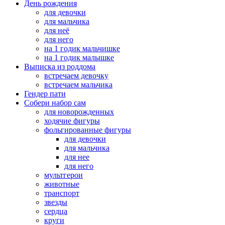
День рождения
для девочки
для мальчика
для неё
для него
на 1 годик мальчишке
на 1 годик малышке
Выписка из роддома
встречаем девочку
встречаем мальчика
Гендер пати
Собери набор сам
для новорожденных
ходячие фигуры
фольгированные фигуры
для девочки
для мальчика
для нее
для него
мультгерои
животные
транспорт
звезды
сердца
круги