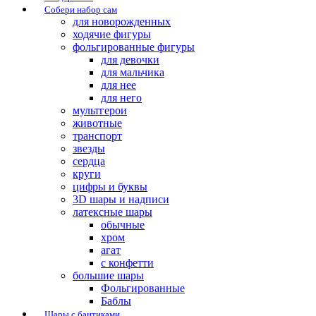
Собери набор сам
для новорожденных
ходячие фигуры
фольгированные фигуры
для девочки
для мальчика
для нее
для него
мультгерои
животные
транспорт
звезды
сердца
круги
цифры и буквы
3D шары и надписи
латексные шары
обычные
хром
агат
с конфетти
большие шары
Фольгированные
Баблы
Шары с бантиками