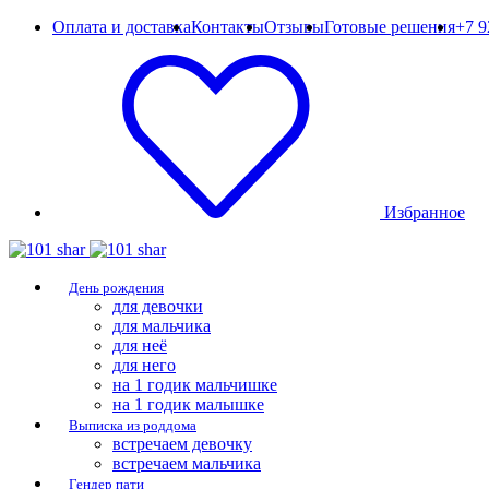
Оплата и доставка
Контакты
Отзывы
Готовые решения
+7 9
Избранное
День рождения
для девочки
для мальчика
для неё
для него
на 1 годик мальчишке
на 1 годик малышке
Выписка из роддома
встречаем девочку
встречаем мальчика
Гендер пати