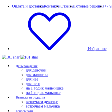
Оплата и доставка
Контакты
Отзывы
Готовые решения
+7 9
Избранное
День рождения
для девочки
для мальчика
для неё
для него
на 1 годик мальчишке
на 1 годик малышке
Выписка из роддома
встречаем девочку
встречаем мальчика
Гендер пати