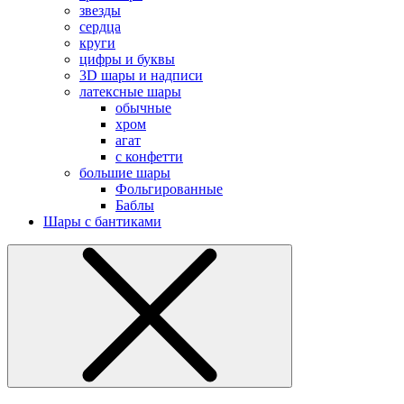
звезды
сердца
круги
цифры и буквы
3D шары и надписи
латексные шары
обычные
хром
агат
с конфетти
большие шары
Фольгированные
Баблы
Шары с бантиками