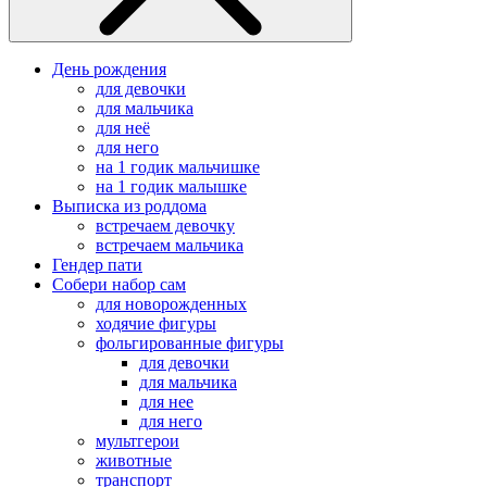
День рождения
для девочки
для мальчика
для неё
для него
на 1 годик мальчишке
на 1 годик малышке
Выписка из роддома
встречаем девочку
встречаем мальчика
Гендер пати
Собери набор сам
для новорожденных
ходячие фигуры
фольгированные фигуры
для девочки
для мальчика
для нее
для него
мультгерои
животные
транспорт