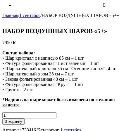
Главная
/
1 сентября
/
НАБОР ВОЗДУШНЫХ ШАРОВ «5+»
НАБОР ВОЗДУШНЫХ ШАРОВ «5+»
7950
₽
Состав набора:
• Шар кристалл с надписью 85 см – 1 шт
• Фигура фольгированная “Лист зеленый”- 1 шт
• Шар латексный кристалл 35 см ”Осенние листья”- 4 шт
• Шар латексный хром 35 см – 7 шт
• Звезда фольгированная 48 см – 1 шт
• Фигура фольгированная “Круг” – 1 шт
• Грузик – 2 шт
*Надпись на шаре может быть изменена по желанию
клиента
Количество
НАБОР
В корзину
ВОЗДУШНЫХ
Артикул:
733416
Категория:
1 сентября
ШАРОВ