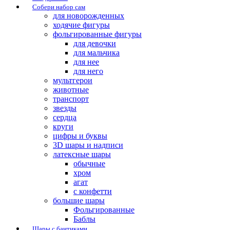
Собери набор сам
для новорожденных
ходячие фигуры
фольгированные фигуры
для девочки
для мальчика
для нее
для него
мультгерои
животные
транспорт
звезды
сердца
круги
цифры и буквы
3D шары и надписи
латексные шары
обычные
хром
агат
с конфетти
большие шары
Фольгированные
Баблы
Шары с бантиками