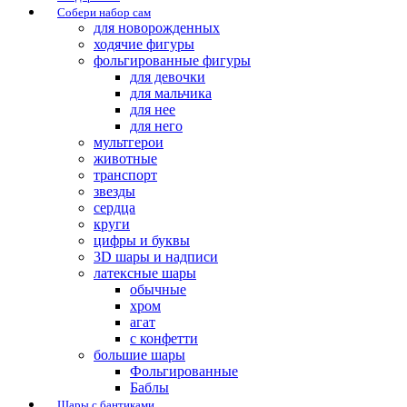
Собери набор сам
для новорожденных
ходячие фигуры
фольгированные фигуры
для девочки
для мальчика
для нее
для него
мультгерои
животные
транспорт
звезды
сердца
круги
цифры и буквы
3D шары и надписи
латексные шары
обычные
хром
агат
с конфетти
большие шары
Фольгированные
Баблы
Шары с бантиками