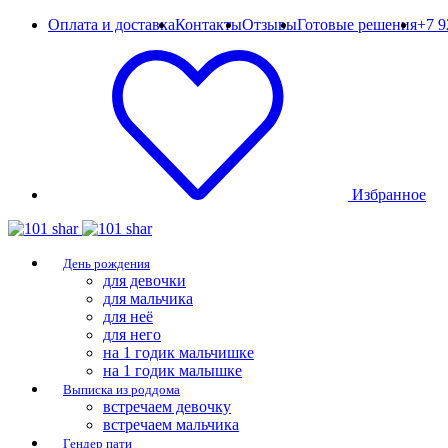
Оплата и доставка
Контакты
Отзывы
Готовые решения
+7 9
Избранное
День рождения
для девочки
для мальчика
для неё
для него
на 1 годик мальчишке
на 1 годик малышке
Выписка из роддома
встречаем девочку
встречаем мальчика
Гендер пати