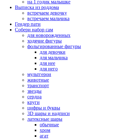
на 1 годик малышке
Выписка из роддома
встречаем девочку
встречаем мальчика
Гендер пати
Собери набор сам
для новорожденных
ходячие фигуры
фольгированные фигуры
для девочки
для мальчика
для нее
для него
мультгерои
животные
транспорт
звезды
сердца
круги
цифры и буквы
3D шары и надписи
латексные шары
обычные
хром
агат