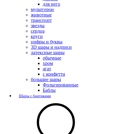
для него
мультгерои
животные
транспорт
звезды
сердца
круги
цифры и буквы
3D шары и надписи
латексные шары
обычные
хром
агат
с конфетти
большие шары
Фольгированные
Баблы
Шары с бантиками