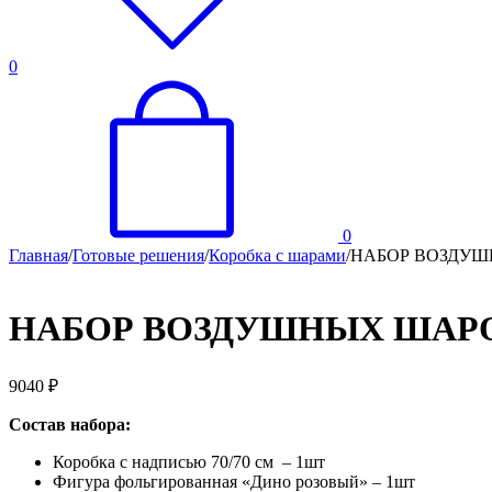
0
0
Главная
/
Готовые решения
/
Коробка с шарами
/
НАБОР ВОЗДУШ
НАБОР ВОЗДУШНЫХ ШАРО
9040
₽
Состав набора:
Коробка с надписью 70/70 см – 1шт
Фигура фольгированная «Дино розовый» – 1шт