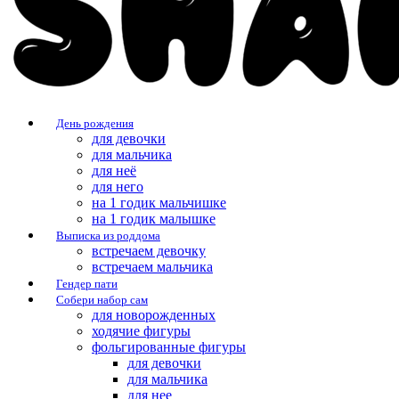
День рождения
для девочки
для мальчика
для неё
для него
на 1 годик мальчишке
на 1 годик малышке
Выписка из роддома
встречаем девочку
встречаем мальчика
Гендер пати
Собери набор сам
для новорожденных
ходячие фигуры
фольгированные фигуры
для девочки
для мальчика
для нее