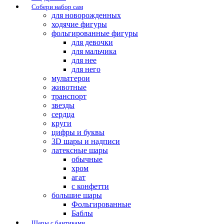
Собери набор сам
для новорожденных
ходячие фигуры
фольгированные фигуры
для девочки
для мальчика
для нее
для него
мультгерои
животные
транспорт
звезды
сердца
круги
цифры и буквы
3D шары и надписи
латексные шары
обычные
хром
агат
с конфетти
большие шары
Фольгированные
Баблы
Шары с бантиками