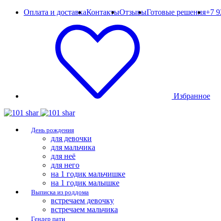
Оплата и доставка
Контакты
Отзывы
Готовые решения
+7 9
Избранное
День рождения
для девочки
для мальчика
для неё
для него
на 1 годик мальчишке
на 1 годик малышке
Выписка из роддома
встречаем девочку
встречаем мальчика
Гендер пати