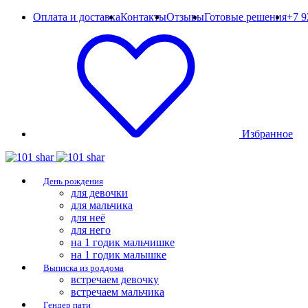
Оплата и доставка
Контакты
Отзывы
Готовые решения
+7 9
Избранное
День рождения
для девочки
для мальчика
для неё
для него
на 1 годик мальчишке
на 1 годик малышке
Выписка из роддома
встречаем девочку
встречаем мальчика
Гендер пати