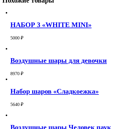
Похожие товары
МОЁ"
НАБОР 3 «WHITE MINI»
5000
₽
Воздушные шары для девочки
8970
₽
Набор шаров «Сладкоежка»
5640
₽
Воздушные шары Человек паук