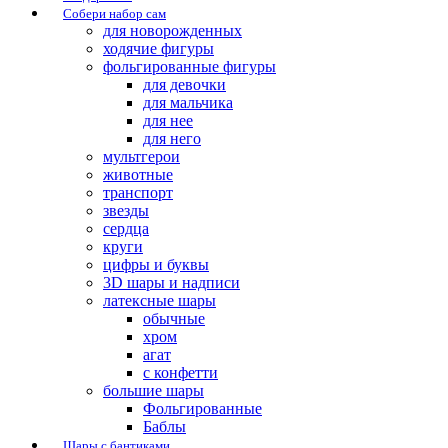
Собери набор сам
для новорожденных
ходячие фигуры
фольгированные фигуры
для девочки
для мальчика
для нее
для него
мультгерои
животные
транспорт
звезды
сердца
круги
цифры и буквы
3D шары и надписи
латексные шары
обычные
хром
агат
с конфетти
большие шары
Фольгированные
Баблы
Шары с бантиками