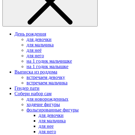
День рождения
для девочки
для мальчика
для неё
для него
на 1 годик мальчишке
на 1 годик малышке
Выписка из роддома
встречаем девочку
встречаем мальчика
Гендер пати
Собери набор сам
для новорожденных
ходячие фигуры
фольгированные фигуры
для девочки
для мальчика
для нее
для него