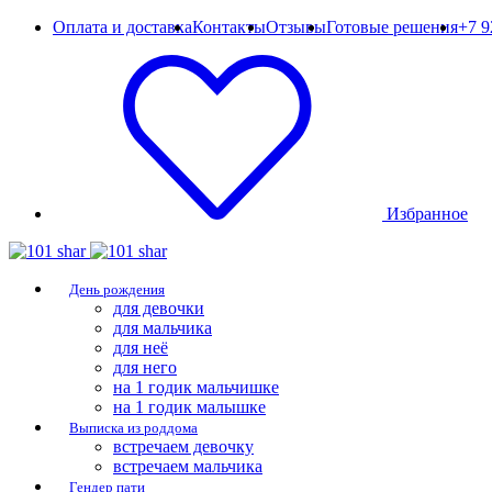
Оплата и доставка
Контакты
Отзывы
Готовые решения
+7 9
Избранное
День рождения
для девочки
для мальчика
для неё
для него
на 1 годик мальчишке
на 1 годик малышке
Выписка из роддома
встречаем девочку
встречаем мальчика
Гендер пати