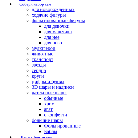
Собери набор сам
для новорожденных
ходячие фигуры
фольгированные фигуры
для девочки
для мальчика
для нее
для него
мультгерои
животные
транспорт
звезды
сердца
круги
цифры и буквы
3D шары и надписи
латексные шары
обычные
хром
агат
с конфетти
большие шары
Фольгированные
Баблы
Шары с бантиками