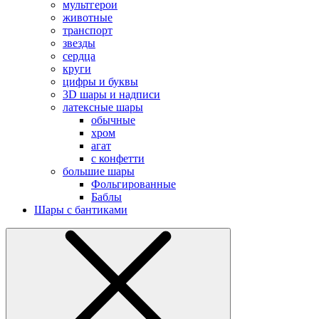
мультгерои
животные
транспорт
звезды
сердца
круги
цифры и буквы
3D шары и надписи
латексные шары
обычные
хром
агат
с конфетти
большие шары
Фольгированные
Баблы
Шары с бантиками