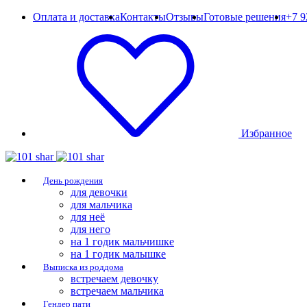
Оплата и доставка
Контакты
Отзывы
Готовые решения
+7 9
Избранное
День рождения
для девочки
для мальчика
для неё
для него
на 1 годик мальчишке
на 1 годик малышке
Выписка из роддома
встречаем девочку
встречаем мальчика
Гендер пати