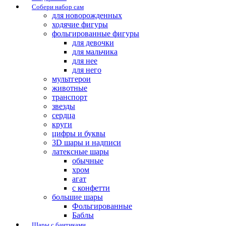
Собери набор сам
для новорожденных
ходячие фигуры
фольгированные фигуры
для девочки
для мальчика
для нее
для него
мультгерои
животные
транспорт
звезды
сердца
круги
цифры и буквы
3D шары и надписи
латексные шары
обычные
хром
агат
с конфетти
большие шары
Фольгированные
Баблы
Шары с бантиками