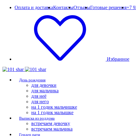
Оплата и доставка
Контакты
Отзывы
Готовые решения
+7 9
Избранное
День рождения
для девочки
для мальчика
для неё
для него
на 1 годик мальчишке
на 1 годик малышке
Выписка из роддома
встречаем девочку
встречаем мальчика
Гендер пати