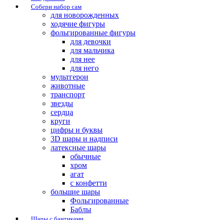
Собери набор сам
для новорожденных
ходячие фигуры
фольгированные фигуры
для девочки
для мальчика
для нее
для него
мультгерои
животные
транспорт
звезды
сердца
круги
цифры и буквы
3D шары и надписи
латексные шары
обычные
хром
агат
с конфетти
большие шары
Фольгированные
Баблы
Шары с бантиками