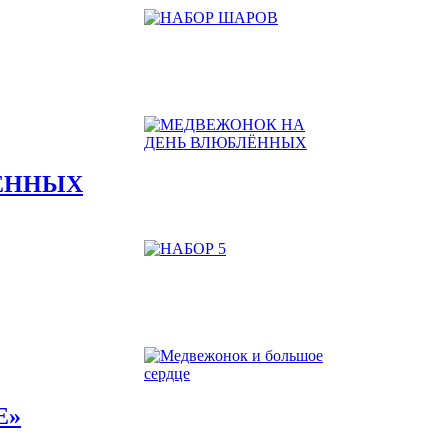
ЁННЫХ
E»