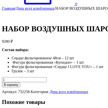
0
Главная
/
День всех влюбленных
/
НАБОР ВОЗДУШНЫХ ШАРО
НАБОР ВОЗДУШНЫХ ШАРО
9280
₽
Состав набора:
Сердце фольгированное 48см – 12 шт
Фигура фольгированная «Купидон» – 1 шт
Фигура фольгированная «Сердце I LOVE YOU» – 1 шт
Грузик – 3 шт
Количество
НАБОР
В корзину
ВОЗДУШНЫХ
Артикул:
732258
Категория:
День всех влюбленных
ШАРОВ
"КУПИДОН"
Похожие товары