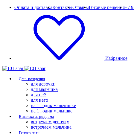
Оплата и доставка
Контакты
Отзывы
Готовые решения
+7 9
Избранное
День рождения
для девочки
для мальчика
для неё
для него
на 1 годик мальчишке
на 1 годик малышке
Выписка из роддома
встречаем девочку
встречаем мальчика
Гендер пати