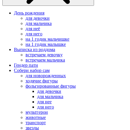
День рождения
для девочки
для мальчика
для неё
для него
на 1 годик мальчишке
на 1 годик малышке
Выписка из роддома
встречаем девочку
встречаем мальчика
Гендер пати
Собери набор сам
для новорожденных
ходячие фигуры
фольгированные фигуры
для девочки
для мальчика
для нее
для него
мультгерои
животные
транспорт
звезды