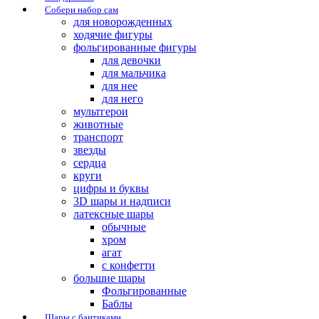
Собери набор сам
для новорожденных
ходячие фигуры
фольгированные фигуры
для девочки
для мальчика
для нее
для него
мультгерои
животные
транспорт
звезды
сердца
круги
цифры и буквы
3D шары и надписи
латексные шары
обычные
хром
агат
с конфетти
большие шары
Фольгированные
Баблы
Шары с бантиками