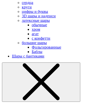
сердца
круги
цифры и буквы
3D шары и надписи
латексные шары
обычные
хром
агат
с конфетти
большие шары
Фольгированные
Баблы
Шары с бантиками