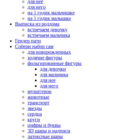
для неё
для него
на 1 годик мальчишке
на 1 годик малышке
Выписка из роддома
встречаем девочку
встречаем мальчика
Гендер пати
Собери набор сам
для новорожденных
ходячие фигуры
фольгированные фигуры
для девочки
для мальчика
для нее
для него
мультгерои
животные
транспорт
звезды
сердца
круги
цифры и буквы
3D шары и надписи
латексные шары