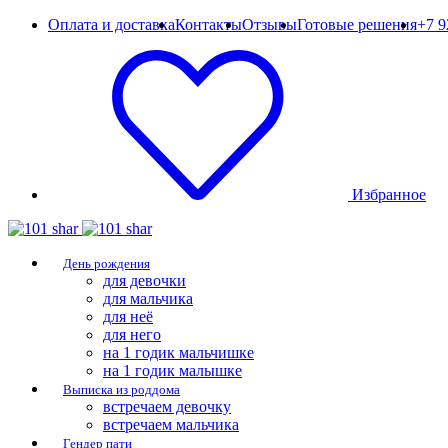
Оплата и доставка
Контакты
Отзывы
Готовые решения
+7 9
Избранное
День рождения
для девочки
для мальчика
для неё
для него
на 1 годик мальчишке
на 1 годик малышке
Выписка из роддома
встречаем девочку
встречаем мальчика
Гендер пати