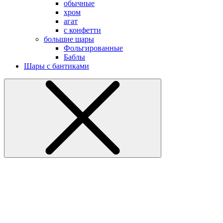
обычные
хром
агат
с конфетти
большие шары
Фольгированные
Баблы
Шары с бантиками