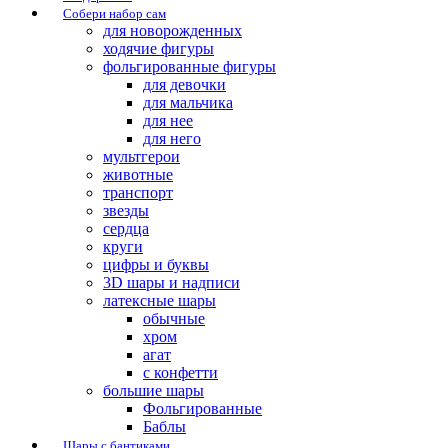
Собери набор сам
для новорожденных
ходячие фигуры
фольгированные фигуры
для девочки
для мальчика
для нее
для него
мультгерои
животные
транспорт
звезды
сердца
круги
цифры и буквы
3D шары и надписи
латексные шары
обычные
хром
агат
с конфетти
большие шары
Фольгированные
Баблы
Шары с бантиками