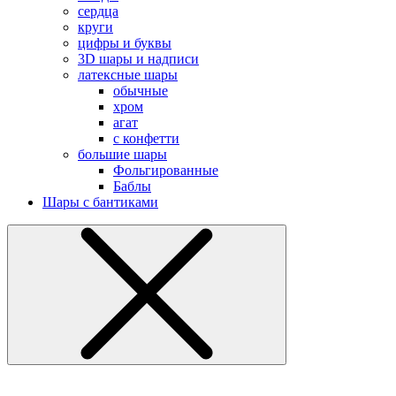
сердца
круги
цифры и буквы
3D шары и надписи
латексные шары
обычные
хром
агат
с конфетти
большие шары
Фольгированные
Баблы
Шары с бантиками