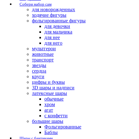
Собери набор сам
для новорожденных
ходячие фигуры
фольгированные фигуры
для девочки
для мальчика
для нее
для него
мультгерои
животные
транспорт
звезды
сердца
круги
цифры и буквы
3D шары и надписи
латексные шары
обычные
хром
агат
с конфетти
большие шары
Фольгированные
Баблы
Шары с бантиками