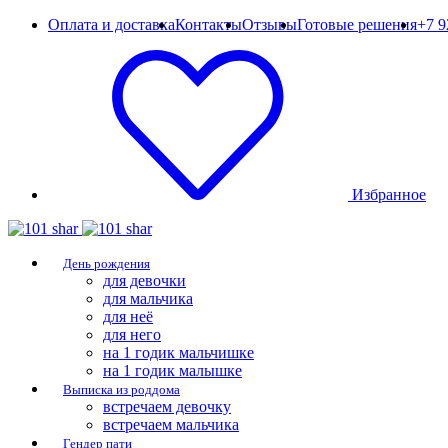
Оплата и доставка
Контакты
Отзывы
Готовые решения
+7 9
Избранное
День рождения
для девочки
для мальчика
для неё
для него
на 1 годик мальчишке
на 1 годик малышке
Выписка из роддома
встречаем девочку
встречаем мальчика
Гендер пати