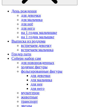
День рождения
для девочки
для мальчика
для неё
для него
на 1 годик мальчишке
на 1 годик малышке
Выписка из роддома
встречаем девочку
встречаем мальчика
Гендер пати
Собери набор сам
для новорожденных
ходячие фигуры
фольгированные фигуры
для девочки
для мальчика
для нее
для него
мультгерои
животные
транспорт
звезды