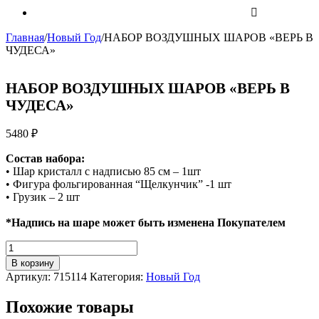
Главная
/
Новый Год
/
НАБОР ВОЗДУШНЫХ ШАРОВ «ВЕРЬ В
ЧУДЕСА»
НАБОР ВОЗДУШНЫХ ШАРОВ «ВЕРЬ В
ЧУДЕСА»
5480
₽
Состав набора:
• Шар кристалл с надписью 85 см – 1шт
• Фигура фольгированная “Щелкунчик” -1 шт
• Грузик – 2 шт
*Надпись на шаре может быть изменена Покупателем
Количество
НАБОР
В корзину
ВОЗДУШНЫХ
Артикул:
715114
Категория:
Новый Год
ШАРОВ
"ВЕРЬ
Похожие товары
В