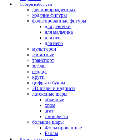
Собери набор сам
для новорожденных
ходячие фигуры
фольгированные фигуры
для девочки
для мальчика
для нее
для него
мультгерои
животные
транспорт
звезды
сердца
круги
цифры и буквы
3D шары и надписи
латексные шары
обычные
хром
агат
с конфетти
большие шары
Фольгированные
Баблы
Шары с бантиками