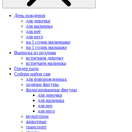
День рождения
для девочки
для мальчика
для неё
для него
на 1 годик мальчишке
на 1 годик малышке
Выписка из роддома
встречаем девочку
встречаем мальчика
Гендер пати
Собери набор сам
для новорожденных
ходячие фигуры
фольгированные фигуры
для девочки
для мальчика
для нее
для него
мультгерои
животные
транспорт