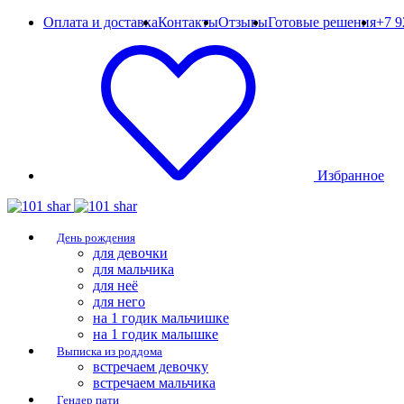
Оплата и доставка
Контакты
Отзывы
Готовые решения
+7 9
Избранное
День рождения
для девочки
для мальчика
для неё
для него
на 1 годик мальчишке
на 1 годик малышке
Выписка из роддома
встречаем девочку
встречаем мальчика
Гендер пати