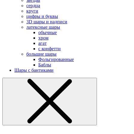
звезды
сердца
круги
цифры и буквы
3D шары и надписи
латексные шары
обычные
хром
агат
с конфетти
большие шары
Фольгированные
Баблы
Шары с бантиками