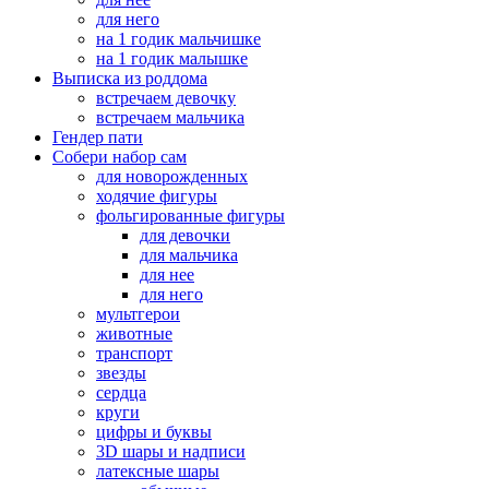
для него
на 1 годик мальчишке
на 1 годик малышке
Выписка из роддома
встречаем девочку
встречаем мальчика
Гендер пати
Собери набор сам
для новорожденных
ходячие фигуры
фольгированные фигуры
для девочки
для мальчика
для нее
для него
мультгерои
животные
транспорт
звезды
сердца
круги
цифры и буквы
3D шары и надписи
латексные шары