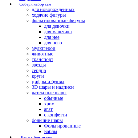
Собери набор сам
для новорожденных
ходячие фигуры
фольгированные фигуры
для девочки
для мальчика
для нее
для него
мультгерои
животные
транспорт
звезды
сердца
круги
цифры и буквы
3D шары и надписи
латексные шары
обычные
хром
агат
с конфетти
большие шары
Фольгированные
Баблы
Шары с бантиками