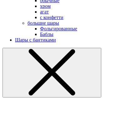
обычные
хром
агат
с конфетти
большие шары
Фольгированные
Баблы
Шары с бантиками