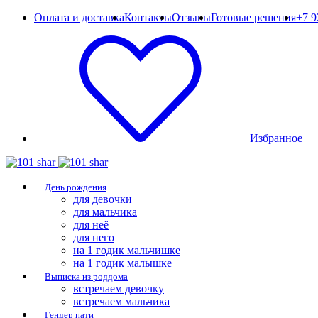
Оплата и доставка
Контакты
Отзывы
Готовые решения
+7 9
Избранное
День рождения
для девочки
для мальчика
для неё
для него
на 1 годик мальчишке
на 1 годик малышке
Выписка из роддома
встречаем девочку
встречаем мальчика
Гендер пати