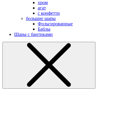
хром
агат
с конфетти
большие шары
Фольгированные
Баблы
Шары с бантиками