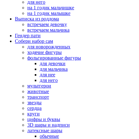
для него
на 1 годик мальчишке
на 1 годик малышке
Выписка из роддома
встречаем девочку
встречаем мальчика
Гендер пати
Собери набор сам
для новорожденных
ходячие фигуры
фольгированные фигуры
для девочки
для мальчика
для нее
для него
мультгерои
животные
транспорт
звезды
сердца
круги
цифры и буквы
3D шары и надписи
латексные шары
обычные