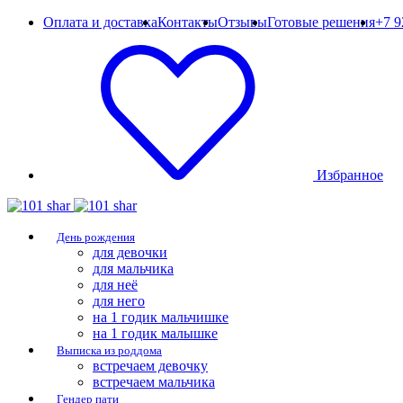
Оплата и доставка
Контакты
Отзывы
Готовые решения
+7 9
Избранное
День рождения
для девочки
для мальчика
для неё
для него
на 1 годик мальчишке
на 1 годик малышке
Выписка из роддома
встречаем девочку
встречаем мальчика
Гендер пати