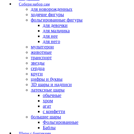
Собери набор сам
для новорожденных
ходячие фигуры
фольгированные фигуры
для девочки
для мальчика
для нее
для него
мультгерои
животные
транспорт
звезды
сердца
круги
цифры и буквы
3D шары и надписи
латексные шары
обычные
хром
агат
с конфетти
большие шары
Фольгированные
Баблы
Шары с бантиками