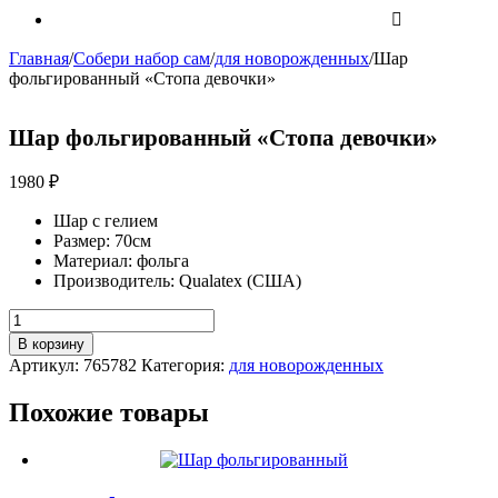
Главная
/
Собери набор сам
/
для новорожденных
/
Шар
фольгированный «Стопа девочки»
Шар фольгированный «Стопа девочки»
1980
₽
Шар с гелием
Размер: 70см
Материал: фольга
Производитель: Qualatex (США)
Количество
Шар
В корзину
фольгированный
Артикул:
765782
Категория:
для новорожденных
"Стопа
девочки"
Похожие товары