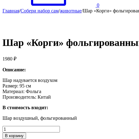
0
Главная
/
Собери набор сам
/
животные
/
Шар «Корги» фольгирова
Шар «Корги» фольгированный
1980
₽
Описание:
Шар надувается воздухом
Размер: 95 см
Материал: Фольга
Производитель: Китай
В стоимость входит:
Шар воздушный, фольгированный
Количество
Шар
В корзину