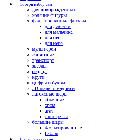
Собери набор сам
для новорожденных
ходячие фигуры
фольгированные фигуры
для девочки
для мальчика
для нее
для него
мультгерои
животные
транспорт
звезды
сердца
круги
цифры и буквы
3D шары и надписи
латексные шары
обычные
хром
агат
с конфетти
большие шары
Фольгированные
Баблы
Шары с бантиками