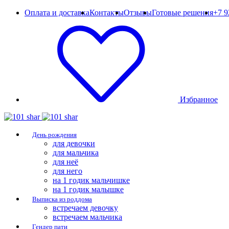
Оплата и доставка
Контакты
Отзывы
Готовые решения
+7 9
Избранное
День рождения
для девочки
для мальчика
для неё
для него
на 1 годик мальчишке
на 1 годик малышке
Выписка из роддома
встречаем девочку
встречаем мальчика
Гендер пати