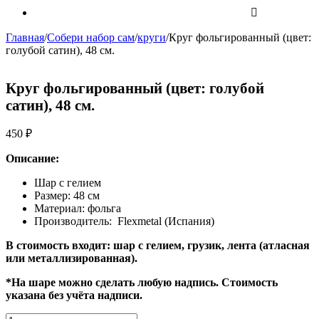
Главная
/
Собери набор сам
/
круги
/
Круг фольгированный (цвет:
голубой сатин), 48 см.
Круг фольгированный (цвет: голубой
сатин), 48 см.
450
₽
Описание:
Шар с гелием
Размер: 48 см
Материал: фольга
Производитель: Flexmetal (Испания)
В стоимость входит: шар с гелием, грузик, лента (атласная
или металлизированная).
*На шаре можно сделать любую надпись. Стоимость
указана без учёта надписи.
Количество