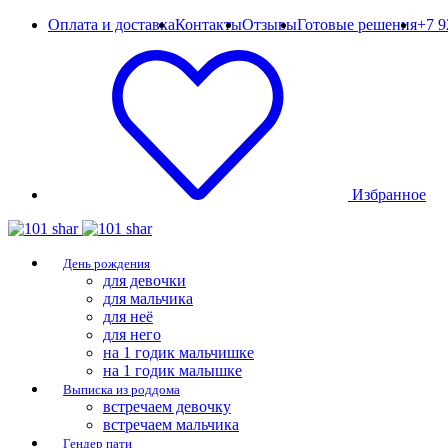
Оплата и доставка
Контакты
Отзывы
Готовые решения
+7 9
Избранное
День рождения
для девочки
для мальчика
для неё
для него
на 1 годик мальчишке
на 1 годик малышке
Выписка из роддома
встречаем девочку
встречаем мальчика
Гендер пати