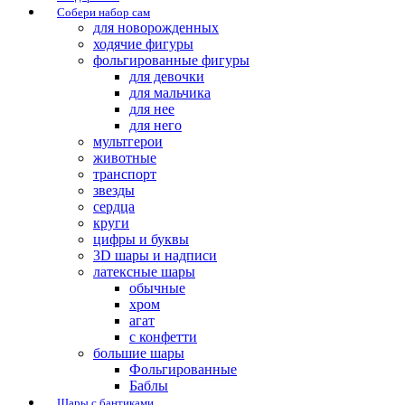
Собери набор сам
для новорожденных
ходячие фигуры
фольгированные фигуры
для девочки
для мальчика
для нее
для него
мультгерои
животные
транспорт
звезды
сердца
круги
цифры и буквы
3D шары и надписи
латексные шары
обычные
хром
агат
с конфетти
большие шары
Фольгированные
Баблы
Шары с бантиками