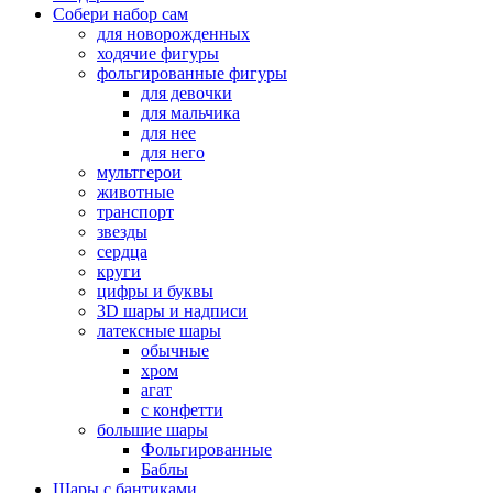
Собери набор сам
для новорожденных
ходячие фигуры
фольгированные фигуры
для девочки
для мальчика
для нее
для него
мультгерои
животные
транспорт
звезды
сердца
круги
цифры и буквы
3D шары и надписи
латексные шары
обычные
хром
агат
с конфетти
большие шары
Фольгированные
Баблы
Шары с бантиками