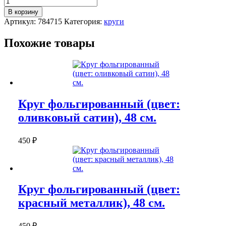
Круг
В корзину
фольгированный
Артикул:
784715
Категория:
круги
(цвет:
голубой
Похожие товары
сатин),
48
см.
Круг фольгированный (цвет:
оливковый сатин), 48 см.
450
₽
Круг фольгированный (цвет:
красный металлик), 48 см.
450
₽