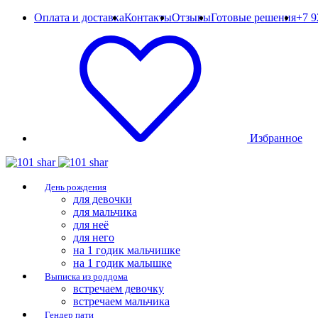
Оплата и доставка
Контакты
Отзывы
Готовые решения
+7 9
Избранное
День рождения
для девочки
для мальчика
для неё
для него
на 1 годик мальчишке
на 1 годик малышке
Выписка из роддома
встречаем девочку
встречаем мальчика
Гендер пати