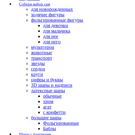
Собери набор сам
для новорожденных
ходячие фигуры
фольгированные фигуры
для девочки
для мальчика
для нее
для него
мультгерои
животные
транспорт
звезды
сердца
круги
цифры и буквы
3D шары и надписи
латексные шары
обычные
хром
агат
с конфетти
большие шары
Фольгированные
Баблы
Шары с бантиками