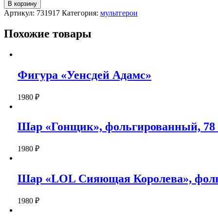
Шар
В корзину
"Минни
Артикул:
731917
Категория:
мультгерои
Маус",
фольгированный,
Похожие товары
84
см.
Фигура «Уенсдей Адамс»
1980
₽
Шар «Гонщик», фольгированный, 78 
1980
₽
Шар «LOL Сияющая Королева», фоль
1980
₽