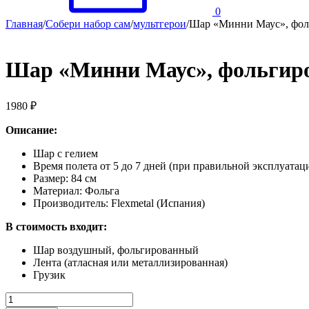
0
Главная
/
Собери набор сам
/
мультгерои
/
Шар «Минни Маус», фоль
Шар «Минни Маус», фольгиро
1980
₽
Описание:
Шар с гелием
Время полета от 5 до 7 дней (при правильной эксплуатац
Размер: 84 см
Материал: Фольга
Производитель: Flexmetal (Испания)
В стоимость входит:
Шар воздушный, фольгированный
Лента (атласная или металлизированная)
Грузик
Количество