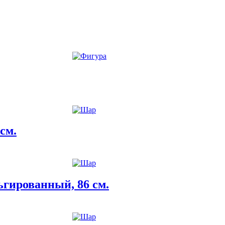
см.
гированный, 86 см.