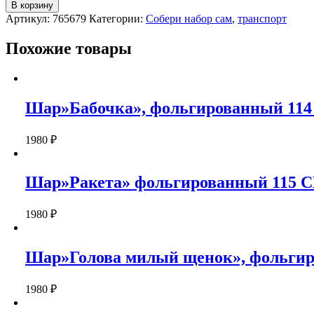
Шар''Скутер
В корзину
голубой'',
Артикул:
765679
Категории:
Собери набор сам
,
транспорт
фольгированный
96
Похожие товары
см.
Шар»Бабочка», фольгированный 114 
1980
₽
Шар»Ракета» фольгированный 115 
1980
₽
Шар»Голова милый щенок», фольгир
1980
₽