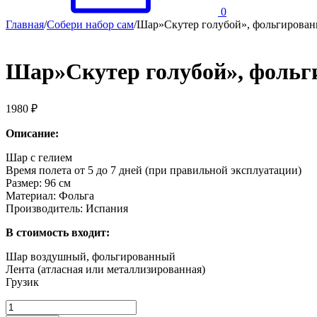
0
Главная
/
Собери набор сам
/
Шар»Скутер голубой», фольгирован
Шар»Скутер голубой», фольг
1980
₽
Описание:
Шар с гелием
Время полета от 5 до 7 дней (при правильной эксплуатации)
Размер: 96 см
Материал: Фольга
Производитель: Испания
В стоимость входит:
Шар воздушный, фольгированный
Лента (атласная или металлизированная)
Грузик
Количество