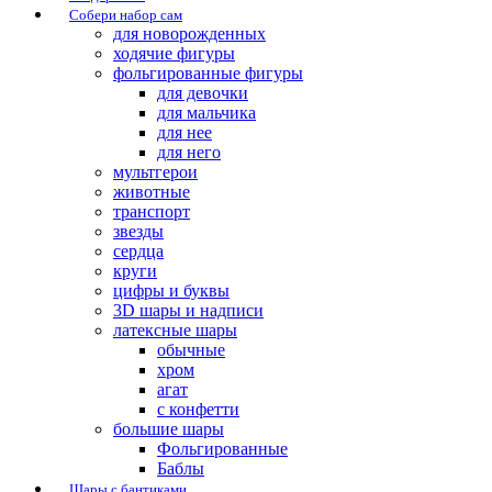
Собери набор сам
для новорожденных
ходячие фигуры
фольгированные фигуры
для девочки
для мальчика
для нее
для него
мультгерои
животные
транспорт
звезды
сердца
круги
цифры и буквы
3D шары и надписи
латексные шары
обычные
хром
агат
с конфетти
большие шары
Фольгированные
Баблы
Шары с бантиками