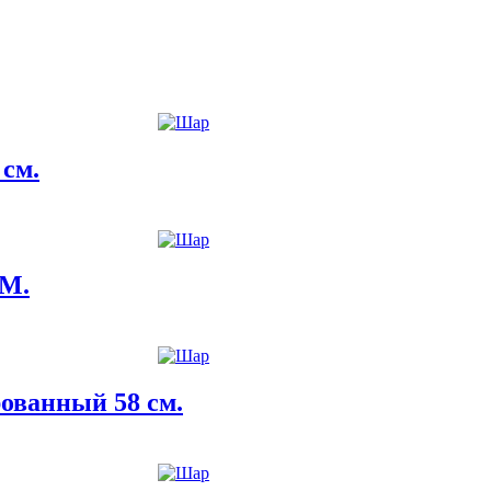
см.
СМ.
ованный 58 см.