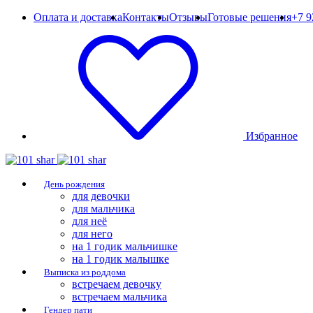
Оплата и доставка
Контакты
Отзывы
Готовые решения
+7 9
Избранное
День рождения
для девочки
для мальчика
для неё
для него
на 1 годик мальчишке
на 1 годик малышке
Выписка из роддома
встречаем девочку
встречаем мальчика
Гендер пати