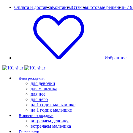
Оплата и доставка
Контакты
Отзывы
Готовые решения
+7 9
Избранное
День рождения
для девочки
для мальчика
для неё
для него
на 1 годик мальчишке
на 1 годик малышке
Выписка из роддома
встречаем девочку
встречаем мальчика
Гендер пати