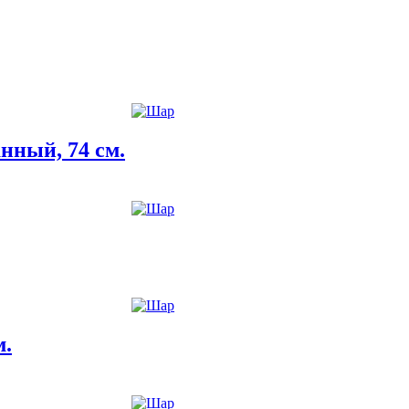
нный, 74 см.
м.