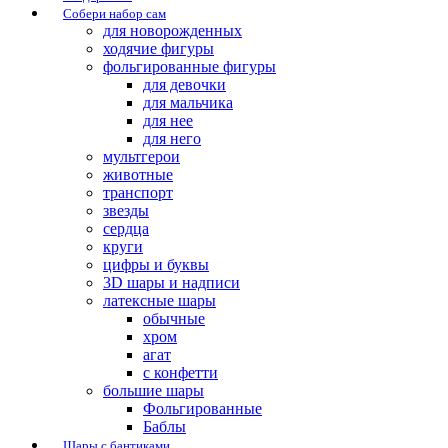
Собери набор сам
для новорожденных
ходячие фигуры
фольгированные фигуры
для девочки
для мальчика
для нее
для него
мультгерои
животные
транспорт
звезды
сердца
круги
цифры и буквы
3D шары и надписи
латексные шары
обычные
хром
агат
с конфетти
большие шары
Фольгированные
Баблы
Шары с бантиками