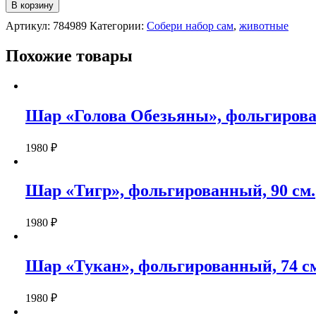
Шар"Волшебный
В корзину
единорог",
Артикул:
784989
Категории:
Собери набор сам
,
животные
фольгированный
94
см.
Похожие товары
Шар «Голова Обезьяны», фольгирова
1980
₽
Шар «Тигр», фольгированный, 90 см.
1980
₽
Шар «Тукан», фольгированный, 74 с
1980
₽