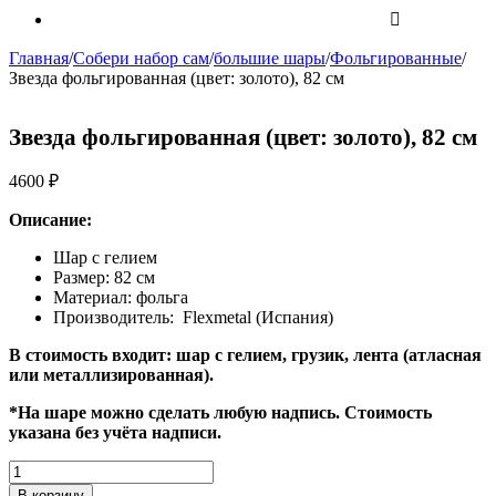
Главная
/
Собери набор сам
/
большие шары
/
Фольгированные
/
Звезда фольгированная (цвет: золото), 82 см
Звезда фольгированная (цвет: золото), 82 см
4600
₽
Описание:
Шар с гелием
Размер: 82 см
Материал: фольга
Производитель: Flexmetal (Испания)
В стоимость входит: шар с гелием, грузик, лента (атласная
или металлизированная).
*На шаре можно сделать любую надпись. Стоимость
указана без учёта надписи.
Количество
Звезда
В корзину