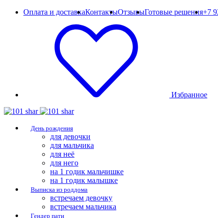
Оплата и доставка
Контакты
Отзывы
Готовые решения
+7 9
Избранное
День рождения
для девочки
для мальчика
для неё
для него
на 1 годик мальчишке
на 1 годик малышке
Выписка из роддома
встречаем девочку
встречаем мальчика
Гендер пати