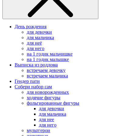
День рождения
для девочки
для мальчика
для неё
для него
на 1 годик мальчишке
на 1 годик малышке
Выписка из роддома
встречаем девочку
встречаем мальчика
Гендер пати
Собери набор сам
для новорожденных
ходячие фигуры
фольгированные фигуры
для девочки
для мальчика
для нее
для него
мультгерои
животные