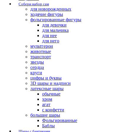
Собери набор сам
для новорожденных
ходячие фигуры
фольгированные фигуры
для девочки
для мальчика
для нее
для него
мультгерои
животные
транспорт
звезды
сердца
круги
цифры и буквы
3D шары и надписи
латексные шары
обычные
хром
агат
с конфетти
большие шары
Фольгированные
Баблы
Шары с бантиками