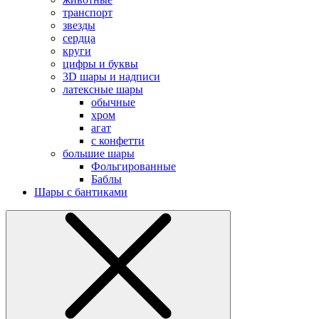
транспорт
звезды
сердца
круги
цифры и буквы
3D шары и надписи
латексные шары
обычные
хром
агат
с конфетти
большие шары
Фольгированные
Баблы
Шары с бантиками