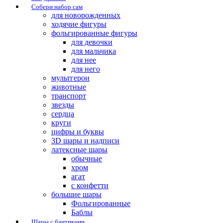
Собери набор сам
для новорожденных
ходячие фигуры
фольгированные фигуры
для девочки
для мальчика
для нее
для него
мультгерои
животные
транспорт
звезды
сердца
круги
цифры и буквы
3D шары и надписи
латексные шары
обычные
хром
агат
с конфетти
большие шары
Фольгированные
Баблы
Шары с бантиками