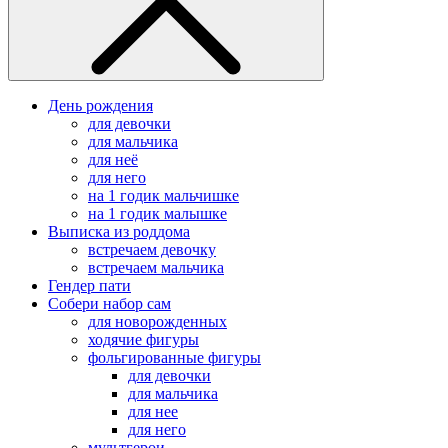
День рождения
для девочки
для мальчика
для неё
для него
на 1 годик мальчишке
на 1 годик малышке
Выписка из роддома
встречаем девочку
встречаем мальчика
Гендер пати
Собери набор сам
для новорожденных
ходячие фигуры
фольгированные фигуры
для девочки
для мальчика
для нее
для него
мультгерои