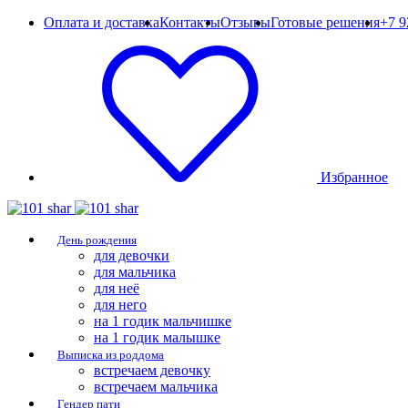
Оплата и доставка
Контакты
Отзывы
Готовые решения
+7 9
Избранное
День рождения
для девочки
для мальчика
для неё
для него
на 1 годик мальчишке
на 1 годик малышке
Выписка из роддома
встречаем девочку
встречаем мальчика
Гендер пати