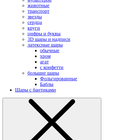
животные
транспорт
звезды
сердца
круги
цифры и буквы
3D шары и надписи
латексные шары
обычные
хром
агат
с конфетти
большие шары
Фольгированные
Баблы
Шары с бантиками