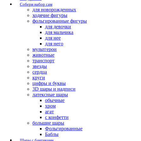
Собери набор сам
для новорожденных
ходячие фигуры
фольгированные фигуры
для девочки
для мальчика
для нее
для него
мультгерои
животные
транспорт
звезды
сердца
круги
цифры и буквы
3D шары и надписи
латексные шары
обычные
хром
агат
с конфетти
большие шары
Фольгированные
Баблы
Шары с бантиками