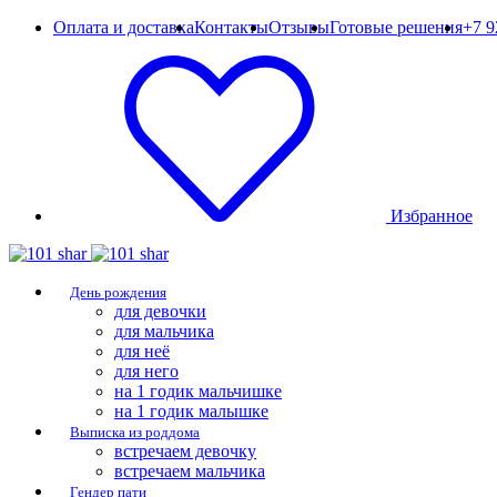
Оплата и доставка
Контакты
Отзывы
Готовые решения
+7 9
Избранное
День рождения
для девочки
для мальчика
для неё
для него
на 1 годик мальчишке
на 1 годик малышке
Выписка из роддома
встречаем девочку
встречаем мальчика
Гендер пати