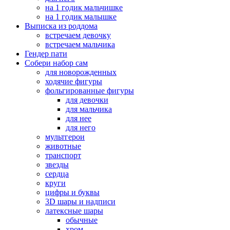
на 1 годик мальчишке
на 1 годик малышке
Выписка из роддома
встречаем девочку
встречаем мальчика
Гендер пати
Собери набор сам
для новорожденных
ходячие фигуры
фольгированные фигуры
для девочки
для мальчика
для нее
для него
мультгерои
животные
транспорт
звезды
сердца
круги
цифры и буквы
3D шары и надписи
латексные шары
обычные
хром