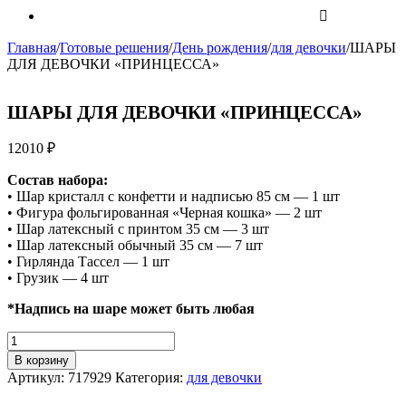
Главная
/
Готовые решения
/
День рождения
/
для девочки
/
ШАРЫ
ДЛЯ ДЕВОЧКИ «ПРИНЦЕССА»
ШАРЫ ДЛЯ ДЕВОЧКИ «ПРИНЦЕССА»
12010
₽
Состав набора:
• Шар кристалл с конфетти и надписью 85 см — 1 шт
• Фигура фольгированная «Черная кошка» — 2 шт
• Шар латексный с принтом 35 см — 3 шт
• Шар латексный обычный 35 см — 7 шт
• Гирлянда Тассел — 1 шт
• Грузик — 4 шт
*Надпись на шаре может быть любая
Количество
ШАРЫ
В корзину
ДЛЯ
Артикул:
717929
Категория:
для девочки
ДЕВОЧКИ
"ПРИНЦЕССА"