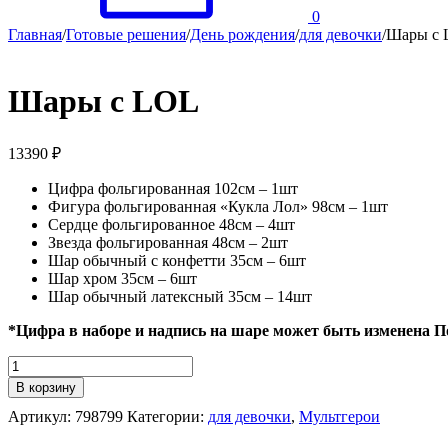
0
Главная
/
Готовые решения
/
День рождения
/
для девочки
/
Шары с
Шары с LOL
13390
₽
Цифра фольгированная 102см – 1шт
Фигура фольгированная «Кукла Лол» 98см – 1шт
Сердце фольгированное 48см – 4шт
Звезда фольгированная 48см – 2шт
Шар обычный с конфетти 35см – 6шт
Шар хром 35см – 6шт
Шар обычный латексный 35см – 14шт
*Цифра в наборе и надпись на шаре может быть изменена 
Количество
Шары
В корзину
с
Артикул:
798799
Категории:
для девочки
,
Мультгерои
LOL