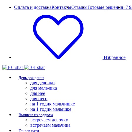
Оплата и доставка
Контакты
Отзывы
Готовые решения
+7 9
Избранное
День рождения
для девочки
для мальчика
для неё
для него
на 1 годик мальчишке
на 1 годик малышке
Выписка из роддома
встречаем девочку
встречаем мальчика
Гендер пати