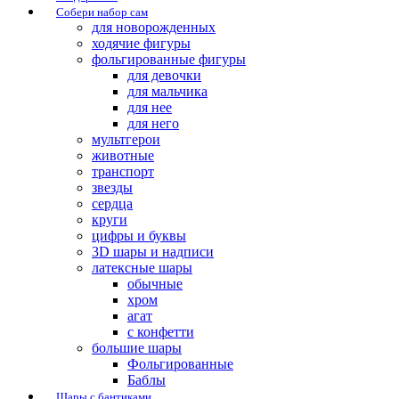
Собери набор сам
для новорожденных
ходячие фигуры
фольгированные фигуры
для девочки
для мальчика
для нее
для него
мультгерои
животные
транспорт
звезды
сердца
круги
цифры и буквы
3D шары и надписи
латексные шары
обычные
хром
агат
с конфетти
большие шары
Фольгированные
Баблы
Шары с бантиками