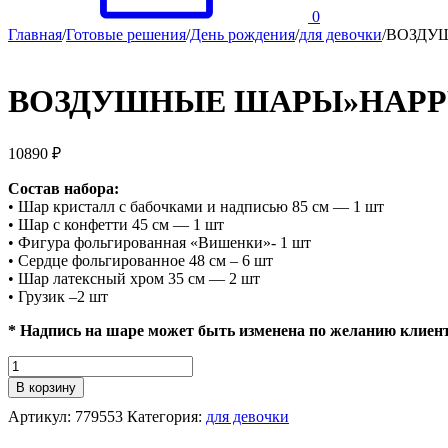
0
Главная
/
Готовые решения
/
День рождения
/
для девочки
/
ВОЗДУ
ВОЗДУШНЫЕ ШАРЫ»HAPPY
10890
₽
Состав набора:
• Шар кристалл с бабочками и надписью 85 см — 1 шт
• Шар с конфетти 45 см — 1 шт
• Фигура фольгированная «Вишенки»- 1 шт
• Сердце фольгированное 48 см – 6 шт
• Шар латексный хром 35 см — 2 шт
• Грузик –2 шт
* Надпись на шаре может быть изменена по желанию клиен
Количество
ВОЗДУШНЫЕ
В корзину
ШАРЫ"HAPPY
Артикул:
779553
Категория:
для девочки
BIRTHDAY"