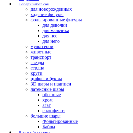
Собери набор сам
для новорожденных
ходячие фигуры
фольгированные фигуры
для девочки
для мальчика
для нее
для него
мультгерои
животные
транспорт
звезды
сердца
круги
цифры и буквы
3D шары и надписи
латексные шары
обычные
хром
агат
с конфетти
большие шары
Фольгированные
Баблы
Шары с бантиками