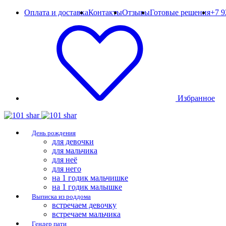
Оплата и доставка
Контакты
Отзывы
Готовые решения
+7 9
Избранное
День рождения
для девочки
для мальчика
для неё
для него
на 1 годик мальчишке
на 1 годик малышке
Выписка из роддома
встречаем девочку
встречаем мальчика
Гендер пати